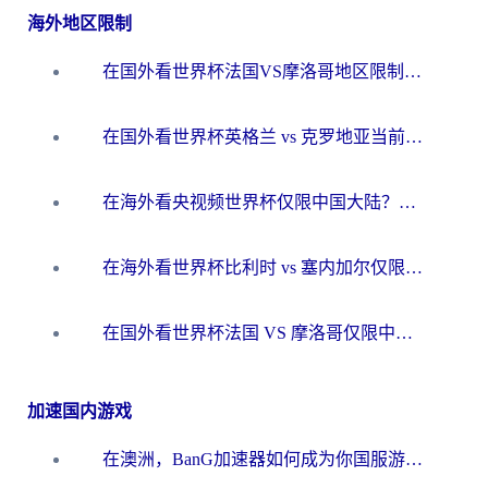
海外地区限制
在国外看世界杯法国VS摩洛哥地区限制？这篇指南让你流畅看中文解说无压力
在国外看世界杯英格兰 vs 克罗地亚当前地区不可播放？这篇指南帮你搞定所有海外观赛难题
在海外看央视频世界杯仅限中国大陆？这篇指南帮你解锁中文解说+无卡顿直播
在海外看世界杯比利时 vs 塞内加尔仅限中国大陆？我找到了最流畅的中文解说之路
在国外看世界杯法国 VS 摩洛哥仅限中国大陆？海外党这样看中文解说赛事不卡顿
加速国内游戏
在澳洲，BanG加速器如何成为你国服游戏的“时光机”？