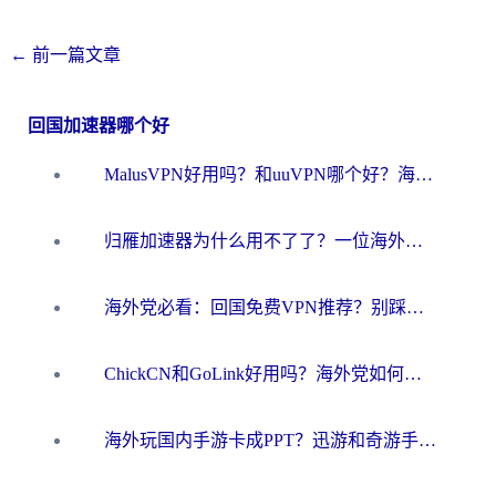
←
前一篇文章
回国加速器哪个好
MalusVPN好用吗？和uuVPN哪个好？海外党无缝访问国内资源的真实对比与选择指南
归雁加速器为什么用不了了？一位海外游子的真实困惑与技术解答
海外党必看：回国免费VPN推荐？别踩坑！教你选对加速器无缝刷国内资源
ChickCN和GoLink好用吗？海外党如何选对回国加速器
海外玩国内手游卡成PPT？迅游和奇游手游哪个好？一篇讲透回国加速器怎么选