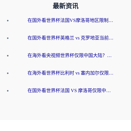
最新资讯
在国外看世界杯法国VS摩洛哥地区限制？这篇指南让你流畅看中文解说无压力
在国外看世界杯英格兰 vs 克罗地亚当前地区不可播放？这篇指南帮你搞定所有海外观赛难题
在海外看央视频世界杯仅限中国大陆？这篇指南帮你解锁中文解说+无卡顿直播
在海外看世界杯比利时 vs 塞内加尔仅限中国大陆？我找到了最流畅的中文解说之路
在国外看世界杯法国 VS 摩洛哥仅限中国大陆？海外党这样看中文解说赛事不卡顿