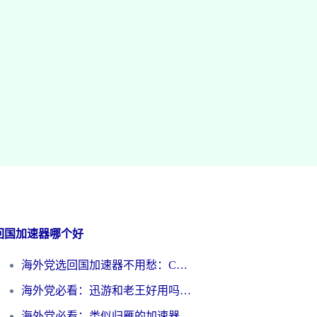
回国加速器哪个好
海外党选回国加速器不用愁：ChickCN和洞见哪个好？一篇搞定所有疑问
海外党必看：迅游和老王好用吗？3分钟选对加速国内网络的加速器
海外党必看：类似归雁的加速器怎么选？一篇搞定无缝访问国内资源