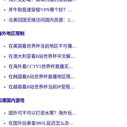
斧牛和极速穿梭VPN哪个好？海外党选回国加速器必看的真实对比与避坑指南
北美回国无缝访问国内资源：3年海外党亲测的加速器选择指南
海外地区限制
在美国看世界杯当前地区不可播放？海外党体育观赛终极指南来了！
在澳大利亚看B站世界杯中文解说仅限中国大陆？这篇指南帮你打破限制看遍赛事
在海外看CCTV5世界杯直播无法播放？这篇指南让你和国内球迷同步呐喊
在韩国看B站世界杯直播地区限制？这篇指南让你告别“当前地区不可播放”
在越南看B站世界杯当前IP受限制？海外党体育观赛终极指南来了
加速国内游戏
国外可不可以打逆水寒？海外玩家国服畅玩终极指南（附漫威荒野乱斗加速方案）
在国外玩拳皇98OL延迟怎么办？海外党亲测有效的低延迟指南