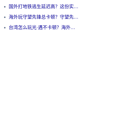
国外打地铁逃生延迟高？这份实测有效的低延迟指南帮你吃鸡
海外玩守望先锋总卡顿？守望先锋游戏加速器在哪里买&避坑指南（附欧洲非洲游戏实测）
台湾怎么玩光·遇不卡顿？海外党国服游戏加速终极攻略（附实测体验）