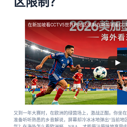
区限制？
在新加坡看CCTV5世界杯地区限制
在新加坡看CC
又到一年大赛时，在欧洲的绿茵场上，激战正酣。你坐在
准备听听熟悉的乡音解说，屏幕却冷冰冰地弹出“当前地
气？在海外怎么看欧洲杯、NBA，才能原汁原味地享受