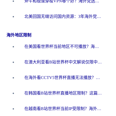
斧牛和极速穿梭VPN哪个好？海外党选回国加速器必看的真实对比与避坑指南
北美回国无缝访问国内资源：3年海外党亲测的加速器选择指南
海外地区限制
在美国看世界杯当前地区不可播放？海外党体育观赛终极指南来了！
在澳大利亚看B站世界杯中文解说仅限中国大陆？这篇指南帮你打破限制看遍赛事
在海外看CCTV5世界杯直播无法播放？这篇指南让你和国内球迷同步呐喊
在韩国看B站世界杯直播地区限制？这篇指南让你告别“当前地区不可播放”
在越南看B站世界杯当前IP受限制？海外党体育观赛终极指南来了