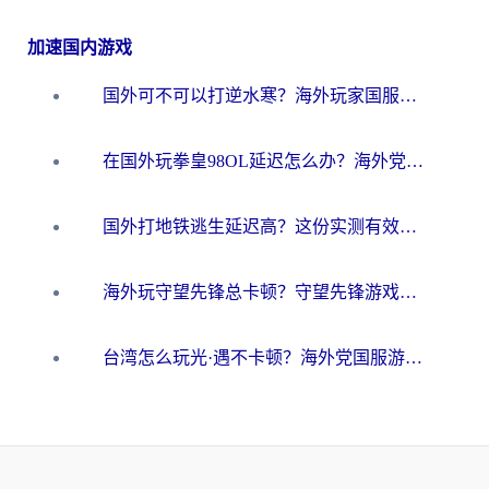
加速国内游戏
国外可不可以打逆水寒？海外玩家国服畅玩终极指南（附漫威荒野乱斗加速方案）
在国外玩拳皇98OL延迟怎么办？海外党亲测有效的低延迟指南
国外打地铁逃生延迟高？这份实测有效的低延迟指南帮你吃鸡
海外玩守望先锋总卡顿？守望先锋游戏加速器在哪里买&避坑指南（附欧洲非洲游戏实测）
台湾怎么玩光·遇不卡顿？海外党国服游戏加速终极攻略（附实测体验）