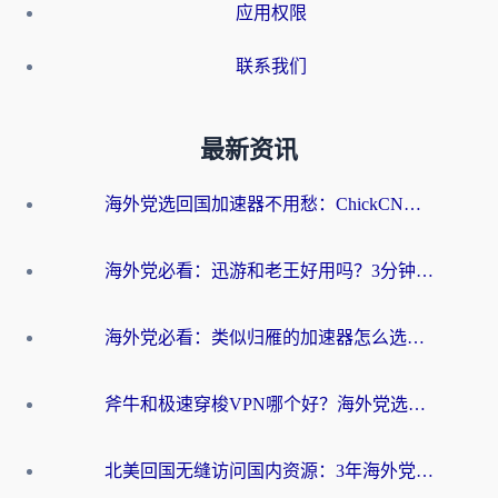
应用权限
联系我们
最新资讯
海外党选回国加速器不用愁：ChickCN和洞见哪个好？一篇搞定所有疑问
海外党必看：迅游和老王好用吗？3分钟选对加速国内网络的加速器
海外党必看：类似归雁的加速器怎么选？一篇搞定无缝访问国内资源
斧牛和极速穿梭VPN哪个好？海外党选回国加速器必看的真实对比与避坑指南
北美回国无缝访问国内资源：3年海外党亲测的加速器选择指南