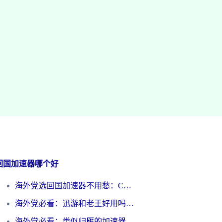
回国加速器哪个好
海外党选回国加速器不用愁：ChickCN和洞见哪个好？一篇搞定所有疑问
海外党必看：迅游和老王好用吗？3分钟选对加速国内网络的加速器
海外党必看：类似归雁的加速器怎么选？一篇搞定无缝访问国内资源