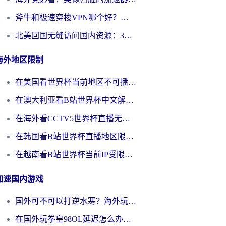
斧牛和极速穿梭VPN哪个好？海外党选回国加速器必看的真实对比与避坑指南
北美回国无缝访问国内资源：3年海外党亲测的加速器选择指南
海外地区限制
在美国看世界杯当前地区不可播放？海外党体育观赛终极指南来了！
在澳大利亚看B站世界杯中文解说仅限中国大陆？这篇指南帮你打破限制看遍赛事
在海外看CCTV5世界杯直播无法播放？这篇指南让你和国内球迷同步呐喊
在韩国看B站世界杯直播地区限制？这篇指南让你告别“当前地区不可播放”
在越南看B站世界杯当前IP受限制？海外党体育观赛终极指南来了
加速国内游戏
国外可不可以打逆水寒？海外玩家国服畅玩终极指南（附漫威荒野乱斗加速方案）
在国外玩拳皇98OL延迟怎么办？海外党亲测有效的低延迟指南