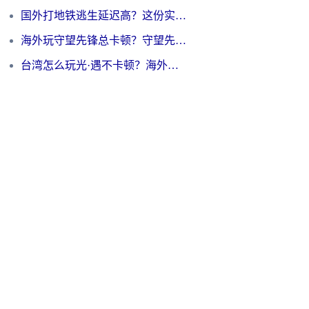
国外打地铁逃生延迟高？这份实测有效的低延迟指南帮你吃鸡
海外玩守望先锋总卡顿？守望先锋游戏加速器在哪里买&避坑指南（附欧洲非洲游戏实测）
台湾怎么玩光·遇不卡顿？海外党国服游戏加速终极攻略（附实测体验）