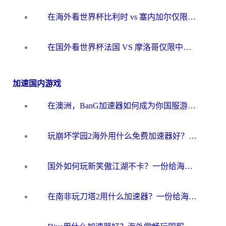
在海外看世界杯比利时 vs 塞内加尔仅限中国大陆？我找到了最流畅的中文解说之路
在国外看世界杯法国 VS 摩洛哥仅限中国大陆？海外党这样看中文解说赛事不卡顿
加速国内游戏
在澳洲，BanG加速器如何成为你国服游戏的“时光机”？
玩崩坏学园2海外用什么免费加速器好？2026海外党亲测国服游戏加速指南
国外如何玩新笑傲江湖不卡？一份给海外游子的终极网络指南
在南非玩刀塔2用什么加速器？一份给海外游子的终极生存指南