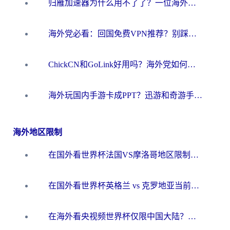
归雁加速器为什么用不了了？一位海外游子的真实困惑与技术解答
海外党必看：回国免费VPN推荐？别踩坑！教你选对加速器无缝刷国内资源
ChickCN和GoLink好用吗？海外党如何选对回国加速器
海外玩国内手游卡成PPT？迅游和奇游手游哪个好？一篇讲透回国加速器怎么选
海外地区限制
在国外看世界杯法国VS摩洛哥地区限制？这篇指南让你流畅看中文解说无压力
在国外看世界杯英格兰 vs 克罗地亚当前地区不可播放？这篇指南帮你搞定所有海外观赛难题
在海外看央视频世界杯仅限中国大陆？这篇指南帮你解锁中文解说+无卡顿直播