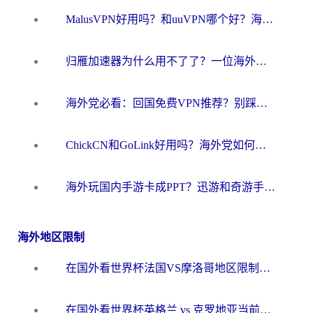
MalusVPN好用吗？和uuVPN哪个好？海外党无缝访问国内资源的真实对比与选择指南
归雁加速器为什么用不了了？一位海外游子的真实困惑与技术解答
海外党必看：回国免费VPN推荐？别踩坑！教你选对加速器无缝刷国内资源
ChickCN和GoLink好用吗？海外党如何选对回国加速器
海外玩国内手游卡成PPT？迅游和奇游手游哪个好？一篇讲透回国加速器怎么选
海外地区限制
在国外看世界杯法国VS摩洛哥地区限制？这篇指南让你流畅看中文解说无压力
在国外看世界杯英格兰 vs 克罗地亚当前地区不可播放？这篇指南帮你搞定所有海外观赛难题