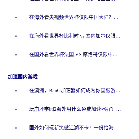
在海外看央视频世界杯仅限中国大陆？这篇指南帮你解锁中文解说+无卡顿直播
在海外看世界杯比利时 vs 塞内加尔仅限中国大陆？我找到了最流畅的中文解说之路
在国外看世界杯法国 VS 摩洛哥仅限中国大陆？海外党这样看中文解说赛事不卡顿
加速国内游戏
在澳洲，BanG加速器如何成为你国服游戏的“时光机”？
玩崩坏学园2海外用什么免费加速器好？2026海外党亲测国服游戏加速指南
国外如何玩新笑傲江湖不卡？一份给海外游子的终极网络指南