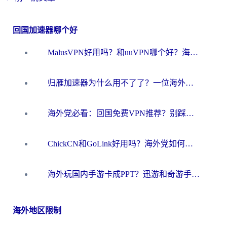
回国加速器哪个好
MalusVPN好用吗？和uuVPN哪个好？海外党无缝访问国内资源的真实对比与选择指南
归雁加速器为什么用不了了？一位海外游子的真实困惑与技术解答
海外党必看：回国免费VPN推荐？别踩坑！教你选对加速器无缝刷国内资源
ChickCN和GoLink好用吗？海外党如何选对回国加速器
海外玩国内手游卡成PPT？迅游和奇游手游哪个好？一篇讲透回国加速器怎么选
海外地区限制