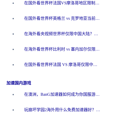
在国外看世界杯法国VS摩洛哥地区限制？这篇指南让你流畅看中文解说无压力
在国外看世界杯英格兰 vs 克罗地亚当前地区不可播放？这篇指南帮你搞定所有海外观赛难题
在海外看央视频世界杯仅限中国大陆？这篇指南帮你解锁中文解说+无卡顿直播
在海外看世界杯比利时 vs 塞内加尔仅限中国大陆？我找到了最流畅的中文解说之路
在国外看世界杯法国 VS 摩洛哥仅限中国大陆？海外党这样看中文解说赛事不卡顿
加速国内游戏
在澳洲，BanG加速器如何成为你国服游戏的“时光机”？
玩崩坏学园2海外用什么免费加速器好？2026海外党亲测国服游戏加速指南