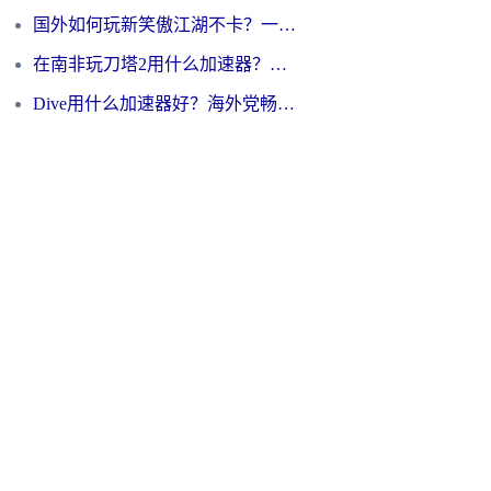
国外如何玩新笑傲江湖不卡？一份给海外游子的终极网络指南
在南非玩刀塔2用什么加速器？一份给海外游子的终极生存指南
Dive用什么加速器好？海外党畅玩国服游戏的终极避坑指南