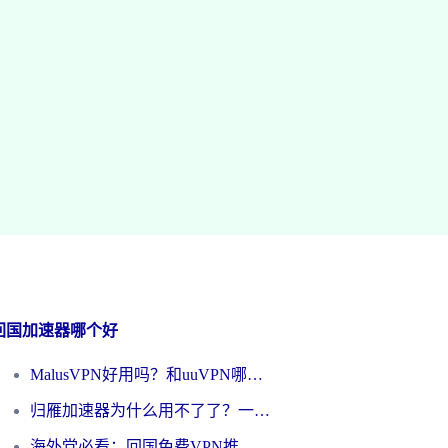
回国加速器哪个好
MalusVPN好用吗？和uuVPN哪个好？海外党无缝访问国内资源的真实对比与选择指南
归雁加速器为什么用不了了？一位海外游子的真实困惑与技术解答
海外党必看：回国免费VPN推荐？别踩坑！教你选对加速器无缝刷国内资源