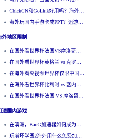
ChickCN和GoLink好用吗？海外党如何选对回国加速器
海外玩国内手游卡成PPT？迅游和奇游手游哪个好？一篇讲透回国加速器怎么选
海外地区限制
在国外看世界杯法国VS摩洛哥地区限制？这篇指南让你流畅看中文解说无压力
在国外看世界杯英格兰 vs 克罗地亚当前地区不可播放？这篇指南帮你搞定所有海外观赛难题
在海外看央视频世界杯仅限中国大陆？这篇指南帮你解锁中文解说+无卡顿直播
在海外看世界杯比利时 vs 塞内加尔仅限中国大陆？我找到了最流畅的中文解说之路
在国外看世界杯法国 VS 摩洛哥仅限中国大陆？海外党这样看中文解说赛事不卡顿
加速国内游戏
在澳洲，BanG加速器如何成为你国服游戏的“时光机”？
玩崩坏学园2海外用什么免费加速器好？2026海外党亲测国服游戏加速指南