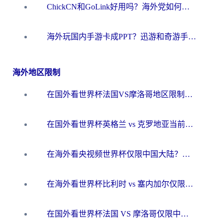
ChickCN和GoLink好用吗？海外党如何选对回国加速器
海外玩国内手游卡成PPT？迅游和奇游手游哪个好？一篇讲透回国加速器怎么选
海外地区限制
在国外看世界杯法国VS摩洛哥地区限制？这篇指南让你流畅看中文解说无压力
在国外看世界杯英格兰 vs 克罗地亚当前地区不可播放？这篇指南帮你搞定所有海外观赛难题
在海外看央视频世界杯仅限中国大陆？这篇指南帮你解锁中文解说+无卡顿直播
在海外看世界杯比利时 vs 塞内加尔仅限中国大陆？我找到了最流畅的中文解说之路
在国外看世界杯法国 VS 摩洛哥仅限中国大陆？海外党这样看中文解说赛事不卡顿