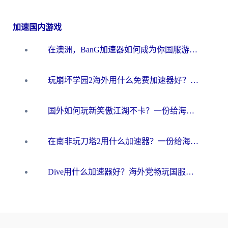
加速国内游戏
在澳洲，BanG加速器如何成为你国服游戏的“时光机”？
玩崩坏学园2海外用什么免费加速器好？2026海外党亲测国服游戏加速指南
国外如何玩新笑傲江湖不卡？一份给海外游子的终极网络指南
在南非玩刀塔2用什么加速器？一份给海外游子的终极生存指南
Dive用什么加速器好？海外党畅玩国服游戏的终极避坑指南