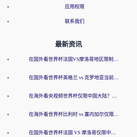
应用权限
联系我们
最新资讯
在国外看世界杯法国VS摩洛哥地区限制？这篇指南让你流畅看中文解说无压力
在国外看世界杯英格兰 vs 克罗地亚当前地区不可播放？这篇指南帮你搞定所有海外观赛难题
在海外看央视频世界杯仅限中国大陆？这篇指南帮你解锁中文解说+无卡顿直播
在海外看世界杯比利时 vs 塞内加尔仅限中国大陆？我找到了最流畅的中文解说之路
在国外看世界杯法国 VS 摩洛哥仅限中国大陆？海外党这样看中文解说赛事不卡顿