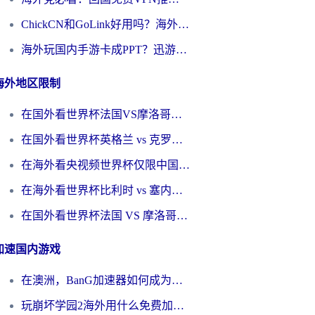
ChickCN和GoLink好用吗？海外党如何选对回国加速器
海外玩国内手游卡成PPT？迅游和奇游手游哪个好？一篇讲透回国加速器怎么选
海外地区限制
在国外看世界杯法国VS摩洛哥地区限制？这篇指南让你流畅看中文解说无压力
在国外看世界杯英格兰 vs 克罗地亚当前地区不可播放？这篇指南帮你搞定所有海外观赛难题
在海外看央视频世界杯仅限中国大陆？这篇指南帮你解锁中文解说+无卡顿直播
在海外看世界杯比利时 vs 塞内加尔仅限中国大陆？我找到了最流畅的中文解说之路
在国外看世界杯法国 VS 摩洛哥仅限中国大陆？海外党这样看中文解说赛事不卡顿
加速国内游戏
在澳洲，BanG加速器如何成为你国服游戏的“时光机”？
玩崩坏学园2海外用什么免费加速器好？2026海外党亲测国服游戏加速指南