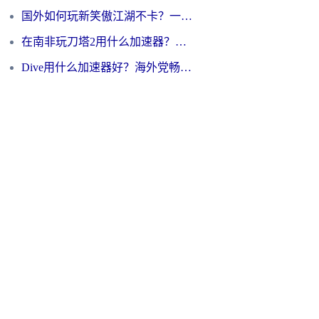
国外如何玩新笑傲江湖不卡？一份给海外游子的终极网络指南
在南非玩刀塔2用什么加速器？一份给海外游子的终极生存指南
Dive用什么加速器好？海外党畅玩国服游戏的终极避坑指南