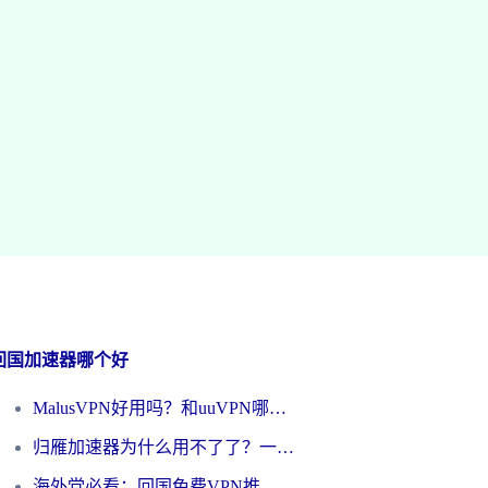
回国加速器哪个好
MalusVPN好用吗？和uuVPN哪个好？海外党无缝访问国内资源的真实对比与选择指南
归雁加速器为什么用不了了？一位海外游子的真实困惑与技术解答
海外党必看：回国免费VPN推荐？别踩坑！教你选对加速器无缝刷国内资源