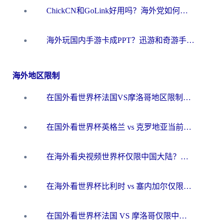
ChickCN和GoLink好用吗？海外党如何选对回国加速器
海外玩国内手游卡成PPT？迅游和奇游手游哪个好？一篇讲透回国加速器怎么选
海外地区限制
在国外看世界杯法国VS摩洛哥地区限制？这篇指南让你流畅看中文解说无压力
在国外看世界杯英格兰 vs 克罗地亚当前地区不可播放？这篇指南帮你搞定所有海外观赛难题
在海外看央视频世界杯仅限中国大陆？这篇指南帮你解锁中文解说+无卡顿直播
在海外看世界杯比利时 vs 塞内加尔仅限中国大陆？我找到了最流畅的中文解说之路
在国外看世界杯法国 VS 摩洛哥仅限中国大陆？海外党这样看中文解说赛事不卡顿