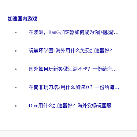
加速国内游戏
在澳洲，BanG加速器如何成为你国服游戏的“时光机”？
玩崩坏学园2海外用什么免费加速器好？2026海外党亲测国服游戏加速指南
国外如何玩新笑傲江湖不卡？一份给海外游子的终极网络指南
在南非玩刀塔2用什么加速器？一份给海外游子的终极生存指南
Dive用什么加速器好？海外党畅玩国服游戏的终极避坑指南