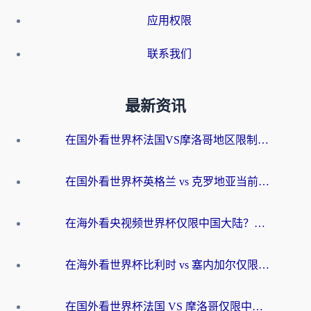
应用权限
联系我们
最新资讯
在国外看世界杯法国VS摩洛哥地区限制？这篇指南让你流畅看中文解说无压力
在国外看世界杯英格兰 vs 克罗地亚当前地区不可播放？这篇指南帮你搞定所有海外观赛难题
在海外看央视频世界杯仅限中国大陆？这篇指南帮你解锁中文解说+无卡顿直播
在海外看世界杯比利时 vs 塞内加尔仅限中国大陆？我找到了最流畅的中文解说之路
在国外看世界杯法国 VS 摩洛哥仅限中国大陆？海外党这样看中文解说赛事不卡顿