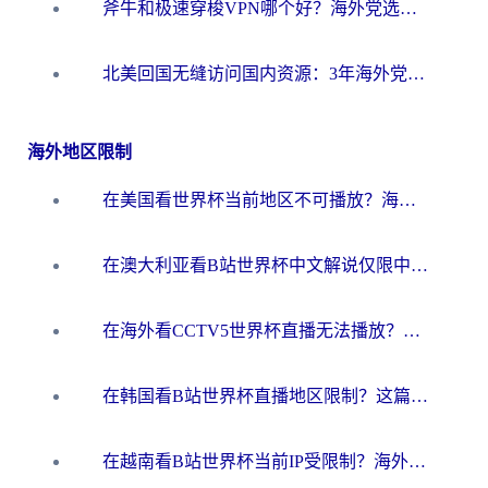
斧牛和极速穿梭VPN哪个好？海外党选回国加速器必看的真实对比与避坑指南
北美回国无缝访问国内资源：3年海外党亲测的加速器选择指南
海外地区限制
在美国看世界杯当前地区不可播放？海外党体育观赛终极指南来了！
在澳大利亚看B站世界杯中文解说仅限中国大陆？这篇指南帮你打破限制看遍赛事
在海外看CCTV5世界杯直播无法播放？这篇指南让你和国内球迷同步呐喊
在韩国看B站世界杯直播地区限制？这篇指南让你告别“当前地区不可播放”
在越南看B站世界杯当前IP受限制？海外党体育观赛终极指南来了