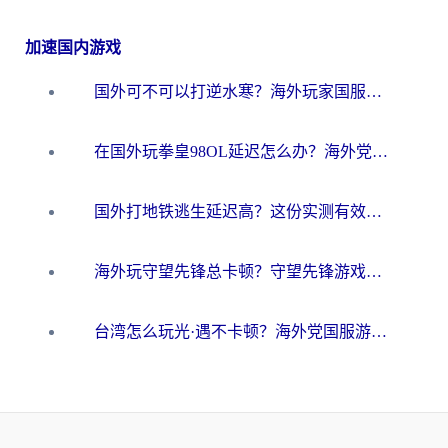
加速国内游戏
国外可不可以打逆水寒？海外玩家国服畅玩终极指南（附漫威荒野乱斗加速方案）
在国外玩拳皇98OL延迟怎么办？海外党亲测有效的低延迟指南
国外打地铁逃生延迟高？这份实测有效的低延迟指南帮你吃鸡
海外玩守望先锋总卡顿？守望先锋游戏加速器在哪里买&避坑指南（附欧洲非洲游戏实测）
台湾怎么玩光·遇不卡顿？海外党国服游戏加速终极攻略（附实测体验）