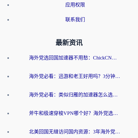
应用权限
联系我们
最新资讯
海外党选回国加速器不用愁：ChickCN和洞见哪个好？一篇搞定所有疑问
海外党必看：迅游和老王好用吗？3分钟选对加速国内网络的加速器
海外党必看：类似归雁的加速器怎么选？一篇搞定无缝访问国内资源
斧牛和极速穿梭VPN哪个好？海外党选回国加速器必看的真实对比与避坑指南
北美回国无缝访问国内资源：3年海外党亲测的加速器选择指南