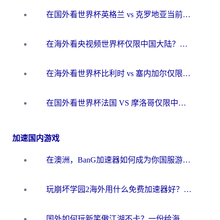
在国外看世界杯英格兰 vs 克罗地亚当前地区不可播放？这篇指南帮你搞定所有海外观赛难题
在海外看央视频世界杯仅限中国大陆？这篇指南帮你解锁中文解说+无卡顿直播
在海外看世界杯比利时 vs 塞内加尔仅限中国大陆？我找到了最流畅的中文解说之路
在国外看世界杯法国 VS 摩洛哥仅限中国大陆？海外党这样看中文解说赛事不卡顿
加速国内游戏
在澳洲，BanG加速器如何成为你国服游戏的“时光机”？
玩崩坏学园2海外用什么免费加速器好？2026海外党亲测国服游戏加速指南
国外如何玩新笑傲江湖不卡？一份给海外游子的终极网络指南