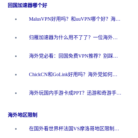
回国加速器哪个好
MalusVPN好用吗？和uuVPN哪个好？海外党无缝访问国内资源的真实对比与选择指南
归雁加速器为什么用不了了？一位海外游子的真实困惑与技术解答
海外党必看：回国免费VPN推荐？别踩坑！教你选对加速器无缝刷国内资源
ChickCN和GoLink好用吗？海外党如何选对回国加速器
海外玩国内手游卡成PPT？迅游和奇游手游哪个好？一篇讲透回国加速器怎么选
海外地区限制
在国外看世界杯法国VS摩洛哥地区限制？这篇指南让你流畅看中文解说无压力