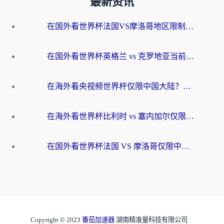
最新资讯
在国外看世界杯法国VS摩洛哥地区限制？这篇指南让你流畅看中文解说无压力
在国外看世界杯英格兰 vs 克罗地亚当前地区不可播放？这篇指南帮你搞定所有海外观赛难题
在海外看央视频世界杯仅限中国大陆？这篇指南帮你解锁中文解说+无卡顿直播
在海外看世界杯比利时 vs 塞内加尔仅限中国大陆？我找到了最流畅的中文解说之路
在国外看世界杯法国 VS 摩洛哥仅限中国大陆？海外党这样看中文解说赛事不卡顿
Copyright © 2023
番茄加速器
湖南精准量科技有限公司