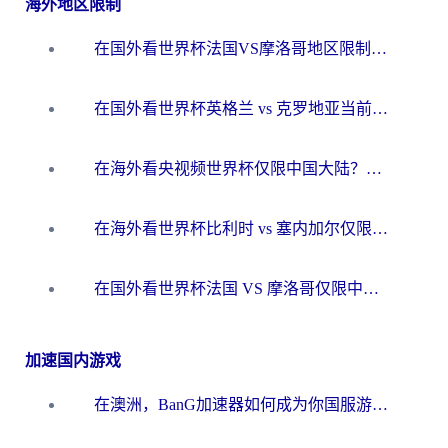
海外地区限制
在国外看世界杯法国VS摩洛哥地区限制？这篇指南让你流畅看中文解说无压力
在国外看世界杯英格兰 vs 克罗地亚当前地区不可播放？这篇指南帮你搞定所有海外观赛难题
在海外看央视频世界杯仅限中国大陆？这篇指南帮你解锁中文解说+无卡顿直播
在海外看世界杯比利时 vs 塞内加尔仅限中国大陆？我找到了最流畅的中文解说之路
在国外看世界杯法国 VS 摩洛哥仅限中国大陆？海外党这样看中文解说赛事不卡顿
加速国内游戏
在澳洲，BanG加速器如何成为你国服游戏的“时光机”？