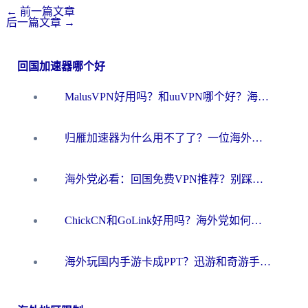
←
前一篇文章
后一篇文章
→
回国加速器哪个好
MalusVPN好用吗？和uuVPN哪个好？海外党无缝访问国内资源的真实对比与选择指南
归雁加速器为什么用不了了？一位海外游子的真实困惑与技术解答
海外党必看：回国免费VPN推荐？别踩坑！教你选对加速器无缝刷国内资源
ChickCN和GoLink好用吗？海外党如何选对回国加速器
海外玩国内手游卡成PPT？迅游和奇游手游哪个好？一篇讲透回国加速器怎么选