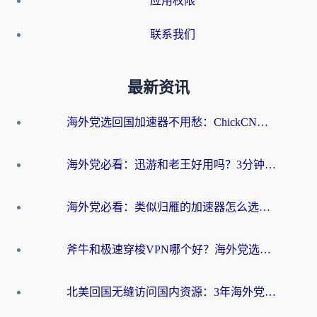
应用权限
联系我们
最新资讯
海外党选回国加速器不用愁：ChickCN和洞见哪个好？一篇搞定所有疑问
海外党必看：迅游和老王好用吗？3分钟选对加速国内网络的加速器
海外党必看：类似归雁的加速器怎么选？一篇搞定无缝访问国内资源
斧牛和极速穿梭VPN哪个好？海外党选回国加速器必看的真实对比与避坑指南
北美回国无缝访问国内资源：3年海外党亲测的加速器选择指南