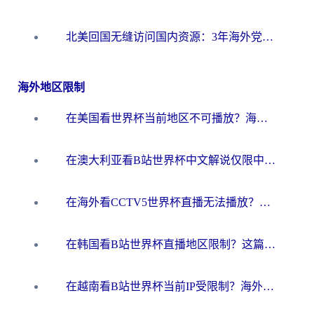
北美回国无缝访问国内资源：3年海外党亲测的加速器选择指南
海外地区限制
在美国看世界杯当前地区不可播放？海外党体育观赛终极指南来了！
在澳大利亚看B站世界杯中文解说仅限中国大陆？这篇指南帮你打破限制看遍赛事
在海外看CCTV5世界杯直播无法播放？这篇指南让你和国内球迷同步呐喊
在韩国看B站世界杯直播地区限制？这篇指南让你告别“当前地区不可播放”
在越南看B站世界杯当前IP受限制？海外党体育观赛终极指南来了