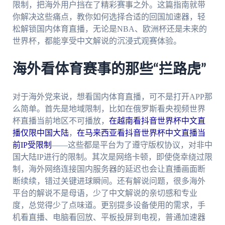
限制，把海外用户挡在了精彩赛事之外。这篇指南就带
你解决这些痛点，教你如何选择合适的回国加速器，轻
松解锁国内体育直播，无论是NBA、欧洲杯还是未来的
世界杯，都能享受中文解说的沉浸式观赛体验。
海外看体育赛事的那些“拦路虎”
对于海外党来说，想看国内体育直播，可不是打开APP那
么简单。首先是地域限制，比如在俄罗斯看央视频世界
杯直播当前地区不可播放，
在越南看抖音世界杯中文直
播仅限中国大陆
，
在马来西亚看抖音世界杯中文直播当
前IP受限制
——这些都是平台为了遵守版权协议，对非中
国大陆IP进行的限制。其次是网络卡顿，即使侥幸绕过限
制，海外网络连接国内服务器的延迟也会让直播画面断
断续续，错过关键进球瞬间。还有解说问题，很多海外
平台的解说不是母语，少了中文解说的亲切感和专业
度，总觉得少了点味道。更别提多设备使用的需求，手
机看直播、电脑看回放、平板投屏到电视，普通加速器