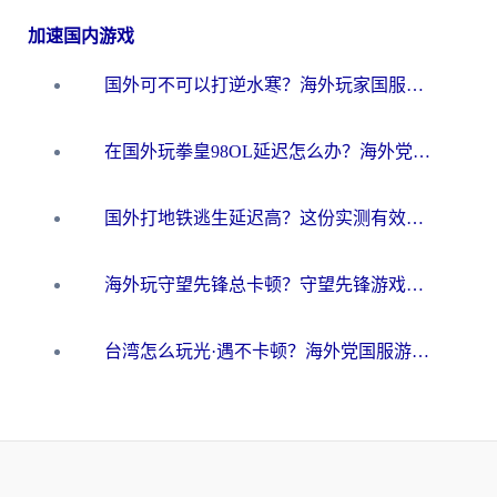
加速国内游戏
国外可不可以打逆水寒？海外玩家国服畅玩终极指南（附漫威荒野乱斗加速方案）
在国外玩拳皇98OL延迟怎么办？海外党亲测有效的低延迟指南
国外打地铁逃生延迟高？这份实测有效的低延迟指南帮你吃鸡
海外玩守望先锋总卡顿？守望先锋游戏加速器在哪里买&避坑指南（附欧洲非洲游戏实测）
台湾怎么玩光·遇不卡顿？海外党国服游戏加速终极攻略（附实测体验）