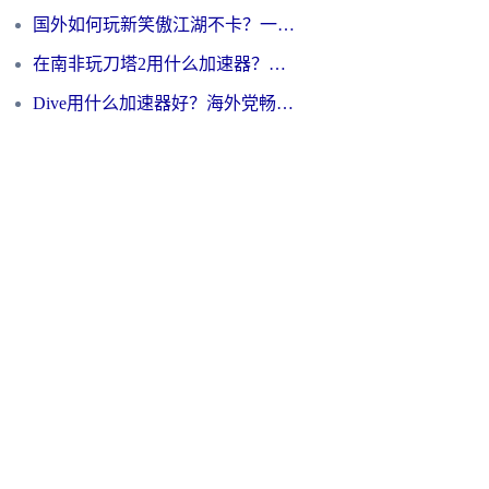
国外如何玩新笑傲江湖不卡？一份给海外游子的终极网络指南
在南非玩刀塔2用什么加速器？一份给海外游子的终极生存指南
Dive用什么加速器好？海外党畅玩国服游戏的终极避坑指南