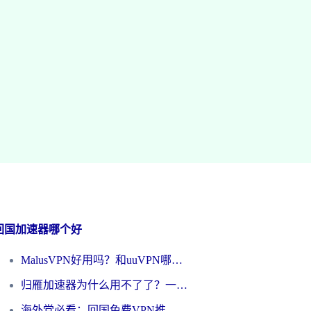
回国加速器哪个好
MalusVPN好用吗？和uuVPN哪个好？海外党无缝访问国内资源的真实对比与选择指南
归雁加速器为什么用不了了？一位海外游子的真实困惑与技术解答
海外党必看：回国免费VPN推荐？别踩坑！教你选对加速器无缝刷国内资源