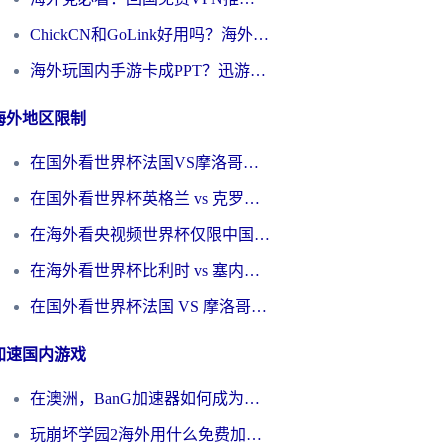
ChickCN和GoLink好用吗？海外党如何选对回国加速器
海外玩国内手游卡成PPT？迅游和奇游手游哪个好？一篇讲透回国加速器怎么选
海外地区限制
在国外看世界杯法国VS摩洛哥地区限制？这篇指南让你流畅看中文解说无压力
在国外看世界杯英格兰 vs 克罗地亚当前地区不可播放？这篇指南帮你搞定所有海外观赛难题
在海外看央视频世界杯仅限中国大陆？这篇指南帮你解锁中文解说+无卡顿直播
在海外看世界杯比利时 vs 塞内加尔仅限中国大陆？我找到了最流畅的中文解说之路
在国外看世界杯法国 VS 摩洛哥仅限中国大陆？海外党这样看中文解说赛事不卡顿
加速国内游戏
在澳洲，BanG加速器如何成为你国服游戏的“时光机”？
玩崩坏学园2海外用什么免费加速器好？2026海外党亲测国服游戏加速指南