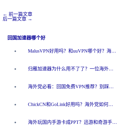
←
前一篇文章
后一篇文章
→
回国加速器哪个好
MalusVPN好用吗？和uuVPN哪个好？海外党无缝访问国内资源的真实对比与选择指南
归雁加速器为什么用不了了？一位海外游子的真实困惑与技术解答
海外党必看：回国免费VPN推荐？别踩坑！教你选对加速器无缝刷国内资源
ChickCN和GoLink好用吗？海外党如何选对回国加速器
海外玩国内手游卡成PPT？迅游和奇游手游哪个好？一篇讲透回国加速器怎么选