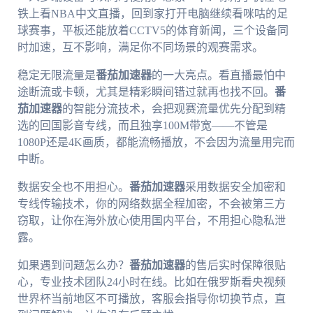
铁上看NBA中文直播，回到家打开电脑继续看咪咕的足
球赛事，平板还能放着CCTV5的体育新闻，三个设备同
时加速，互不影响，满足你不同场景的观赛需求。
稳定无限流量是
番茄加速器
的一大亮点。看直播最怕中
途断流或卡顿，尤其是精彩瞬间错过就再也找不回。
番
茄加速器
的智能分流技术，会把观赛流量优先分配到精
选的回国影音专线，而且独享100M带宽——不管是
1080P还是4K画质，都能流畅播放，不会因为流量用完而
中断。
数据安全也不用担心。
番茄加速器
采用数据安全加密和
专线传输技术，你的网络数据全程加密，不会被第三方
窃取，让你在海外放心使用国内平台，不用担心隐私泄
露。
如果遇到问题怎么办？
番茄加速器
的售后实时保障很贴
心，专业技术团队24小时在线。比如在俄罗斯看央视频
世界杯当前地区不可播放，客服会指导你切换节点，直