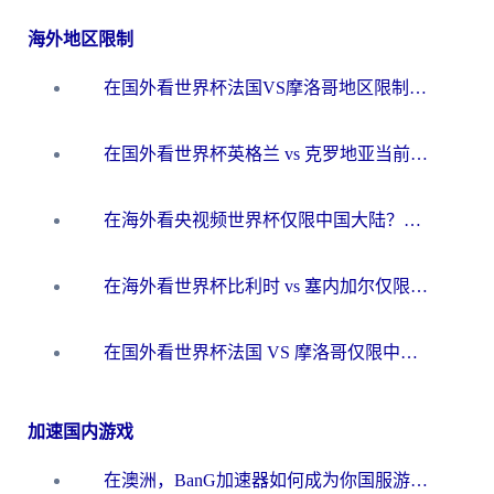
海外地区限制
在国外看世界杯法国VS摩洛哥地区限制？这篇指南让你流畅看中文解说无压力
在国外看世界杯英格兰 vs 克罗地亚当前地区不可播放？这篇指南帮你搞定所有海外观赛难题
在海外看央视频世界杯仅限中国大陆？这篇指南帮你解锁中文解说+无卡顿直播
在海外看世界杯比利时 vs 塞内加尔仅限中国大陆？我找到了最流畅的中文解说之路
在国外看世界杯法国 VS 摩洛哥仅限中国大陆？海外党这样看中文解说赛事不卡顿
加速国内游戏
在澳洲，BanG加速器如何成为你国服游戏的“时光机”？