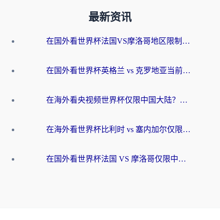
最新资讯
在国外看世界杯法国VS摩洛哥地区限制？这篇指南让你流畅看中文解说无压力
在国外看世界杯英格兰 vs 克罗地亚当前地区不可播放？这篇指南帮你搞定所有海外观赛难题
在海外看央视频世界杯仅限中国大陆？这篇指南帮你解锁中文解说+无卡顿直播
在海外看世界杯比利时 vs 塞内加尔仅限中国大陆？我找到了最流畅的中文解说之路
在国外看世界杯法国 VS 摩洛哥仅限中国大陆？海外党这样看中文解说赛事不卡顿