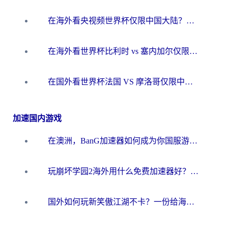
在海外看央视频世界杯仅限中国大陆？这篇指南帮你解锁中文解说+无卡顿直播
在海外看世界杯比利时 vs 塞内加尔仅限中国大陆？我找到了最流畅的中文解说之路
在国外看世界杯法国 VS 摩洛哥仅限中国大陆？海外党这样看中文解说赛事不卡顿
加速国内游戏
在澳洲，BanG加速器如何成为你国服游戏的“时光机”？
玩崩坏学园2海外用什么免费加速器好？2026海外党亲测国服游戏加速指南
国外如何玩新笑傲江湖不卡？一份给海外游子的终极网络指南