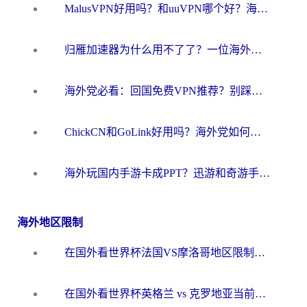
MalusVPN好用吗？和uuVPN哪个好？海外党无缝访问国内资源的真实对比与选择指南
归雁加速器为什么用不了了？一位海外游子的真实困惑与技术解答
海外党必看：回国免费VPN推荐？别踩坑！教你选对加速器无缝刷国内资源
ChickCN和GoLink好用吗？海外党如何选对回国加速器
海外玩国内手游卡成PPT？迅游和奇游手游哪个好？一篇讲透回国加速器怎么选
海外地区限制
在国外看世界杯法国VS摩洛哥地区限制？这篇指南让你流畅看中文解说无压力
在国外看世界杯英格兰 vs 克罗地亚当前地区不可播放？这篇指南帮你搞定所有海外观赛难题