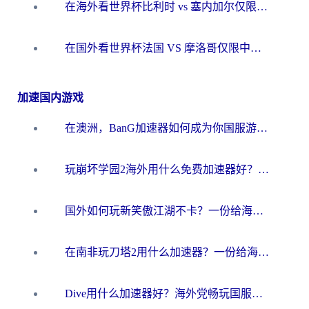
在海外看世界杯比利时 vs 塞内加尔仅限中国大陆？我找到了最流畅的中文解说之路
在国外看世界杯法国 VS 摩洛哥仅限中国大陆？海外党这样看中文解说赛事不卡顿
加速国内游戏
在澳洲，BanG加速器如何成为你国服游戏的“时光机”？
玩崩坏学园2海外用什么免费加速器好？2026海外党亲测国服游戏加速指南
国外如何玩新笑傲江湖不卡？一份给海外游子的终极网络指南
在南非玩刀塔2用什么加速器？一份给海外游子的终极生存指南
Dive用什么加速器好？海外党畅玩国服游戏的终极避坑指南