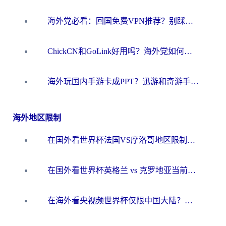
海外党必看：回国免费VPN推荐？别踩坑！教你选对加速器无缝刷国内资源
ChickCN和GoLink好用吗？海外党如何选对回国加速器
海外玩国内手游卡成PPT？迅游和奇游手游哪个好？一篇讲透回国加速器怎么选
海外地区限制
在国外看世界杯法国VS摩洛哥地区限制？这篇指南让你流畅看中文解说无压力
在国外看世界杯英格兰 vs 克罗地亚当前地区不可播放？这篇指南帮你搞定所有海外观赛难题
在海外看央视频世界杯仅限中国大陆？这篇指南帮你解锁中文解说+无卡顿直播