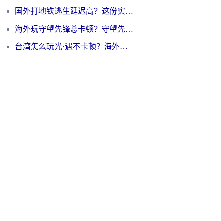
国外打地铁逃生延迟高？这份实测有效的低延迟指南帮你吃鸡
海外玩守望先锋总卡顿？守望先锋游戏加速器在哪里买&避坑指南（附欧洲非洲游戏实测）
台湾怎么玩光·遇不卡顿？海外党国服游戏加速终极攻略（附实测体验）