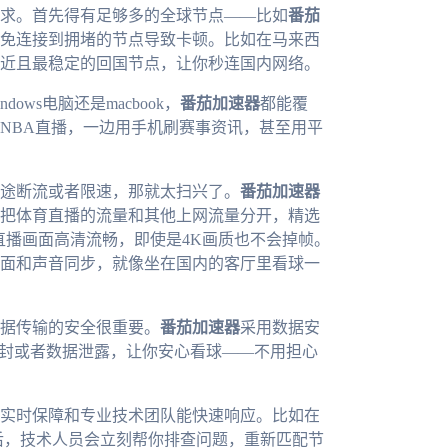
求。首先得有足够多的全球节点——比如
番茄
免连接到拥堵的节点导致卡顿。比如在马来西
近且最稳定的回国节点，让你秒连国内网络。
ows电脑还是macbook，
番茄加速器
都能覆
NBA直播，一边用手机刷赛事资讯，甚至用平
中途断流或者限速，那就太扫兴了。
番茄加速器
把体育直播的流量和其他上网流量分开，精选
直播画面高清流畅，即使是4K画质也不会掉帧。
面和声音同步，就像坐在国内的客厅里看球一
据传输的安全很重要。
番茄加速器
采用数据安
被封或者数据泄露，让你安心看球——不用担心
实时保障和专业技术团队能快速响应。比如在
服后，技术人员会立刻帮你排查问题，重新匹配节