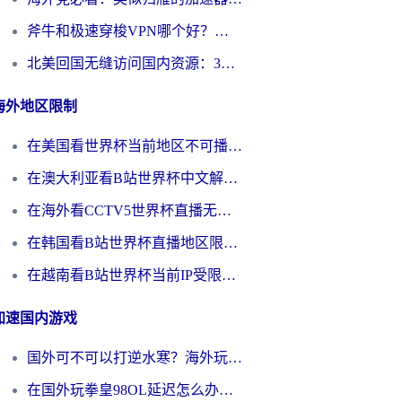
斧牛和极速穿梭VPN哪个好？海外党选回国加速器必看的真实对比与避坑指南
北美回国无缝访问国内资源：3年海外党亲测的加速器选择指南
海外地区限制
在美国看世界杯当前地区不可播放？海外党体育观赛终极指南来了！
在澳大利亚看B站世界杯中文解说仅限中国大陆？这篇指南帮你打破限制看遍赛事
在海外看CCTV5世界杯直播无法播放？这篇指南让你和国内球迷同步呐喊
在韩国看B站世界杯直播地区限制？这篇指南让你告别“当前地区不可播放”
在越南看B站世界杯当前IP受限制？海外党体育观赛终极指南来了
加速国内游戏
国外可不可以打逆水寒？海外玩家国服畅玩终极指南（附漫威荒野乱斗加速方案）
在国外玩拳皇98OL延迟怎么办？海外党亲测有效的低延迟指南