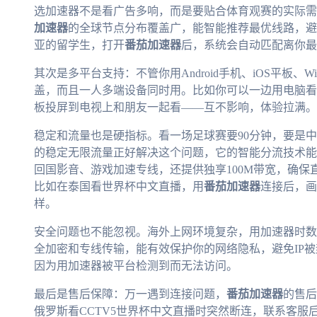
选加速器不是看广告多响，而是要贴合体育观赛的实际需
加速器
的全球节点分布覆盖广，能智能推荐最优线路，避
亚的留学生，打开
番茄加速器
后，系统会自动匹配离你最
其次是多平台支持：不管你用Android手机、iOS平板、Wind
盖，而且一人多端设备同时用。比如你可以一边用电脑看
板投屏到电视上和朋友一起看——互不影响，体验拉满。
稳定和流量也是硬指标。看一场足球赛要90分钟，要是
的稳定无限流量正好解决这个问题，它的智能分流技术能
回国影音、游戏加速专线，还提供独享100M带宽，确保
比如在泰国看世界杯中文直播，用
番茄加速器
连接后，画
样。
安全问题也不能忽视。海外上网环境复杂，用加速器时数
全加密和专线传输，能有效保护你的网络隐私，避免IP
因为用加速器被平台检测到而无法访问。
最后是售后保障：万一遇到连接问题，
番茄加速器
的售后
俄罗斯看CCTV5世界杯中文直播时突然断连，联系客