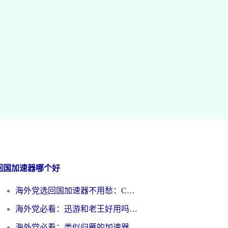
回国加速器哪个好
海外党选回国加速器不用愁：ChickCN和洞见哪个好？一篇搞定所有疑问
海外党必看：迅游和老王好用吗？3分钟选对加速国内网络的加速器
海外党必看：类似归雁的加速器怎么选？一篇搞定无缝访问国内资源