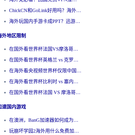
ChickCN和GoLink好用吗？海外党如何选对回国加速器
海外玩国内手游卡成PPT？迅游和奇游手游哪个好？一篇讲透回国加速器怎么选
海外地区限制
在国外看世界杯法国VS摩洛哥地区限制？这篇指南让你流畅看中文解说无压力
在国外看世界杯英格兰 vs 克罗地亚当前地区不可播放？这篇指南帮你搞定所有海外观赛难题
在海外看央视频世界杯仅限中国大陆？这篇指南帮你解锁中文解说+无卡顿直播
在海外看世界杯比利时 vs 塞内加尔仅限中国大陆？我找到了最流畅的中文解说之路
在国外看世界杯法国 VS 摩洛哥仅限中国大陆？海外党这样看中文解说赛事不卡顿
加速国内游戏
在澳洲，BanG加速器如何成为你国服游戏的“时光机”？
玩崩坏学园2海外用什么免费加速器好？2026海外党亲测国服游戏加速指南