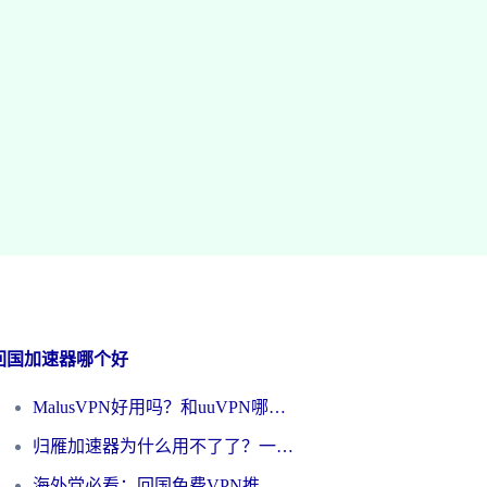
回国加速器哪个好
MalusVPN好用吗？和uuVPN哪个好？海外党无缝访问国内资源的真实对比与选择指南
归雁加速器为什么用不了了？一位海外游子的真实困惑与技术解答
海外党必看：回国免费VPN推荐？别踩坑！教你选对加速器无缝刷国内资源