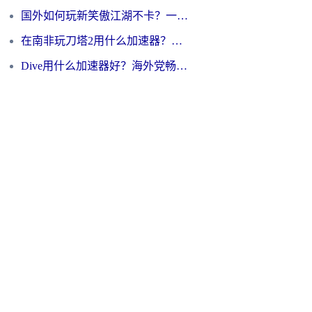
国外如何玩新笑傲江湖不卡？一份给海外游子的终极网络指南
在南非玩刀塔2用什么加速器？一份给海外游子的终极生存指南
Dive用什么加速器好？海外党畅玩国服游戏的终极避坑指南