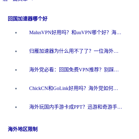
回国加速器哪个好
MalusVPN好用吗？和uuVPN哪个好？海外党无缝访问国内资源的真实对比与选择指南
归雁加速器为什么用不了了？一位海外游子的真实困惑与技术解答
海外党必看：回国免费VPN推荐？别踩坑！教你选对加速器无缝刷国内资源
ChickCN和GoLink好用吗？海外党如何选对回国加速器
海外玩国内手游卡成PPT？迅游和奇游手游哪个好？一篇讲透回国加速器怎么选
海外地区限制