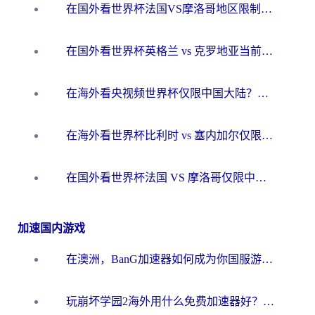
在国外看世界杯法国VS摩洛哥地区限制？这篇指南让你流畅看中文解说无压力
在国外看世界杯英格兰 vs 克罗地亚当前地区不可播放？这篇指南帮你搞定所有海外观赛难题
在海外看央视频世界杯仅限中国大陆？这篇指南帮你解锁中文解说+无卡顿直播
在海外看世界杯比利时 vs 塞内加尔仅限中国大陆？我找到了最流畅的中文解说之路
在国外看世界杯法国 VS 摩洛哥仅限中国大陆？海外党这样看中文解说赛事不卡顿
加速国内游戏
在澳洲，BanG加速器如何成为你国服游戏的“时光机”？
玩崩坏学园2海外用什么免费加速器好？2026海外党亲测国服游戏加速指南