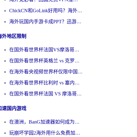
ChickCN和GoLink好用吗？海外党如何选对回国加速器
海外玩国内手游卡成PPT？迅游和奇游手游哪个好？一篇讲透回国加速器怎么选
海外地区限制
在国外看世界杯法国VS摩洛哥地区限制？这篇指南让你流畅看中文解说无压力
在国外看世界杯英格兰 vs 克罗地亚当前地区不可播放？这篇指南帮你搞定所有海外观赛难题
在海外看央视频世界杯仅限中国大陆？这篇指南帮你解锁中文解说+无卡顿直播
在海外看世界杯比利时 vs 塞内加尔仅限中国大陆？我找到了最流畅的中文解说之路
在国外看世界杯法国 VS 摩洛哥仅限中国大陆？海外党这样看中文解说赛事不卡顿
加速国内游戏
在澳洲，BanG加速器如何成为你国服游戏的“时光机”？
玩崩坏学园2海外用什么免费加速器好？2026海外党亲测国服游戏加速指南