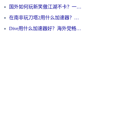
国外如何玩新笑傲江湖不卡？一份给海外游子的终极网络指南
在南非玩刀塔2用什么加速器？一份给海外游子的终极生存指南
Dive用什么加速器好？海外党畅玩国服游戏的终极避坑指南