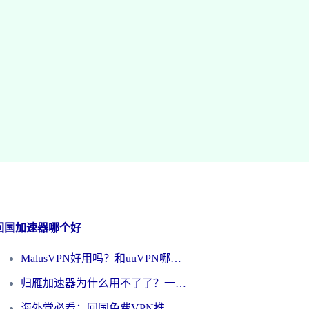
回国加速器哪个好
MalusVPN好用吗？和uuVPN哪个好？海外党无缝访问国内资源的真实对比与选择指南
归雁加速器为什么用不了了？一位海外游子的真实困惑与技术解答
海外党必看：回国免费VPN推荐？别踩坑！教你选对加速器无缝刷国内资源