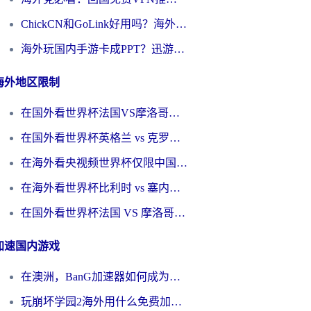
ChickCN和GoLink好用吗？海外党如何选对回国加速器
海外玩国内手游卡成PPT？迅游和奇游手游哪个好？一篇讲透回国加速器怎么选
海外地区限制
在国外看世界杯法国VS摩洛哥地区限制？这篇指南让你流畅看中文解说无压力
在国外看世界杯英格兰 vs 克罗地亚当前地区不可播放？这篇指南帮你搞定所有海外观赛难题
在海外看央视频世界杯仅限中国大陆？这篇指南帮你解锁中文解说+无卡顿直播
在海外看世界杯比利时 vs 塞内加尔仅限中国大陆？我找到了最流畅的中文解说之路
在国外看世界杯法国 VS 摩洛哥仅限中国大陆？海外党这样看中文解说赛事不卡顿
加速国内游戏
在澳洲，BanG加速器如何成为你国服游戏的“时光机”？
玩崩坏学园2海外用什么免费加速器好？2026海外党亲测国服游戏加速指南