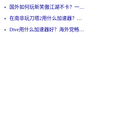
国外如何玩新笑傲江湖不卡？一份给海外游子的终极网络指南
在南非玩刀塔2用什么加速器？一份给海外游子的终极生存指南
Dive用什么加速器好？海外党畅玩国服游戏的终极避坑指南