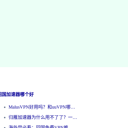
回国加速器哪个好
MalusVPN好用吗？和uuVPN哪个好？海外党无缝访问国内资源的真实对比与选择指南
归雁加速器为什么用不了了？一位海外游子的真实困惑与技术解答
海外党必看：回国免费VPN推荐？别踩坑！教你选对加速器无缝刷国内资源