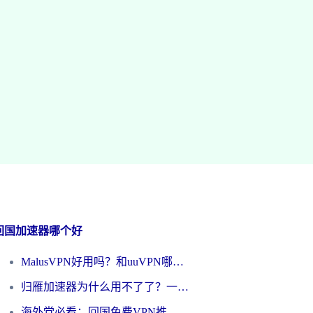
回国加速器哪个好
MalusVPN好用吗？和uuVPN哪个好？海外党无缝访问国内资源的真实对比与选择指南
归雁加速器为什么用不了了？一位海外游子的真实困惑与技术解答
海外党必看：回国免费VPN推荐？别踩坑！教你选对加速器无缝刷国内资源