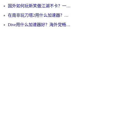
国外如何玩新笑傲江湖不卡？一份给海外游子的终极网络指南
在南非玩刀塔2用什么加速器？一份给海外游子的终极生存指南
Dive用什么加速器好？海外党畅玩国服游戏的终极避坑指南