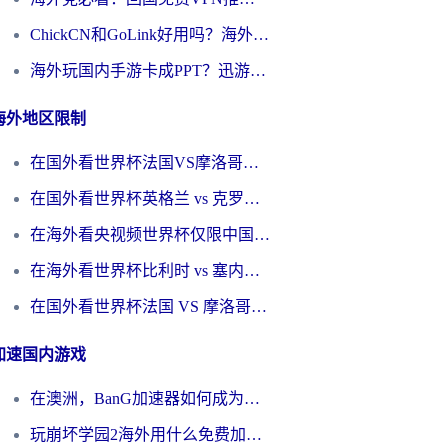
ChickCN和GoLink好用吗？海外党如何选对回国加速器
海外玩国内手游卡成PPT？迅游和奇游手游哪个好？一篇讲透回国加速器怎么选
海外地区限制
在国外看世界杯法国VS摩洛哥地区限制？这篇指南让你流畅看中文解说无压力
在国外看世界杯英格兰 vs 克罗地亚当前地区不可播放？这篇指南帮你搞定所有海外观赛难题
在海外看央视频世界杯仅限中国大陆？这篇指南帮你解锁中文解说+无卡顿直播
在海外看世界杯比利时 vs 塞内加尔仅限中国大陆？我找到了最流畅的中文解说之路
在国外看世界杯法国 VS 摩洛哥仅限中国大陆？海外党这样看中文解说赛事不卡顿
加速国内游戏
在澳洲，BanG加速器如何成为你国服游戏的“时光机”？
玩崩坏学园2海外用什么免费加速器好？2026海外党亲测国服游戏加速指南