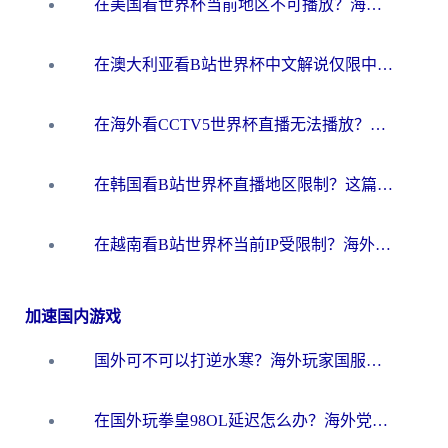
在美国看世界杯当前地区不可播放？海外党体育观赛终极指南来了！
在澳大利亚看B站世界杯中文解说仅限中国大陆？这篇指南帮你打破限制看遍赛事
在海外看CCTV5世界杯直播无法播放？这篇指南让你和国内球迷同步呐喊
在韩国看B站世界杯直播地区限制？这篇指南让你告别“当前地区不可播放”
在越南看B站世界杯当前IP受限制？海外党体育观赛终极指南来了
加速国内游戏
国外可不可以打逆水寒？海外玩家国服畅玩终极指南（附漫威荒野乱斗加速方案）
在国外玩拳皇98OL延迟怎么办？海外党亲测有效的低延迟指南