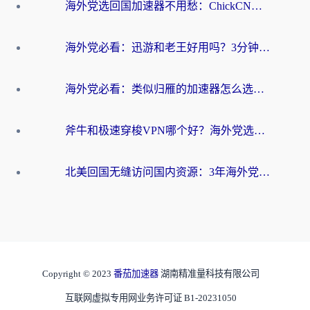
海外党选回国加速器不用愁：ChickCN和洞见哪个好？一篇搞定所有疑问
海外党必看：迅游和老王好用吗？3分钟选对加速国内网络的加速器
海外党必看：类似归雁的加速器怎么选？一篇搞定无缝访问国内资源
斧牛和极速穿梭VPN哪个好？海外党选回国加速器必看的真实对比与避坑指南
北美回国无缝访问国内资源：3年海外党亲测的加速器选择指南
Copyright © 2023
番茄加速器
湖南精准量科技有限公司
互联网虚拟专用网业务许可证 B1-20231050