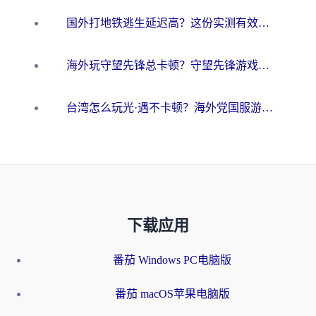
国外打地铁逃生延迟高？这份实测有效的低延迟指南帮你吃鸡
海外玩守望先锋总卡顿？守望先锋游戏加速器在哪里买&避坑指南（附欧洲非洲游戏实测）
台湾怎么玩光·遇不卡顿？海外党国服游戏加速终极攻略（附实测体验）
下载应用
番茄 Windows PC电脑版
番茄 macOS苹果电脑版