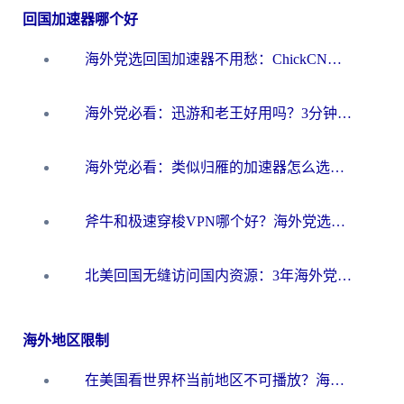
回国加速器哪个好
海外党选回国加速器不用愁：ChickCN和洞见哪个好？一篇搞定所有疑问
海外党必看：迅游和老王好用吗？3分钟选对加速国内网络的加速器
海外党必看：类似归雁的加速器怎么选？一篇搞定无缝访问国内资源
斧牛和极速穿梭VPN哪个好？海外党选回国加速器必看的真实对比与避坑指南
北美回国无缝访问国内资源：3年海外党亲测的加速器选择指南
海外地区限制
在美国看世界杯当前地区不可播放？海外党体育观赛终极指南来了！