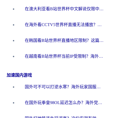
在澳大利亚看B站世界杯中文解说仅限中国大陆？这篇指南帮你打破限制看遍赛事
在海外看CCTV5世界杯直播无法播放？这篇指南让你和国内球迷同步呐喊
在韩国看B站世界杯直播地区限制？这篇指南让你告别“当前地区不可播放”
在越南看B站世界杯当前IP受限制？海外党体育观赛终极指南来了
加速国内游戏
国外可不可以打逆水寒？海外玩家国服畅玩终极指南（附漫威荒野乱斗加速方案）
在国外玩拳皇98OL延迟怎么办？海外党亲测有效的低延迟指南