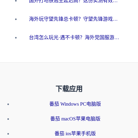
国外打地铁逃生延迟高？这份实测有效的低延迟指南帮你吃鸡
海外玩守望先锋总卡顿？守望先锋游戏加速器在哪里买&避坑指南（附欧洲非洲游戏实测）
台湾怎么玩光·遇不卡顿？海外党国服游戏加速终极攻略（附实测体验）
下载应用
番茄 Windows PC电脑版
番茄 macOS苹果电脑版
番茄 ios苹果手机版