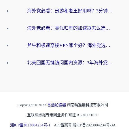
海外党必看：迅游和老王好用吗？3分钟选对加速国内网络的加速器
海外党必看：类似归雁的加速器怎么选？一篇搞定无缝访问国内资源
斧牛和极速穿梭VPN哪个好？海外党选回国加速器必看的真实对比与避坑指南
北美回国无缝访问国内资源：3年海外党亲测的加速器选择指南
Copyright © 2023
番茄加速器
湖南精准量科技有限公司
互联网虚拟专用网业务许可证 B1-20231050
湘ICP备2023004234号-1
APP备案号 湘ICP备2023004234号-3A