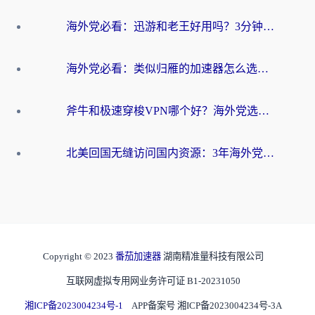
海外党必看：迅游和老王好用吗？3分钟选对加速国内网络的加速器
海外党必看：类似归雁的加速器怎么选？一篇搞定无缝访问国内资源
斧牛和极速穿梭VPN哪个好？海外党选回国加速器必看的真实对比与避坑指南
北美回国无缝访问国内资源：3年海外党亲测的加速器选择指南
Copyright © 2023
番茄加速器
湖南精准量科技有限公司
互联网虚拟专用网业务许可证 B1-20231050
湘ICP备2023004234号-1
APP备案号 湘ICP备2023004234号-3A