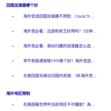
回国加速器哪个好
海外党选回国加速器不用愁：ChickCN和洞见哪个好？一篇搞定所有疑问
海外党必看：迅游和老王好用吗？3分钟选对加速国内网络的加速器
海外党必看：类似归雁的加速器怎么选？一篇搞定无缝访问国内资源
斧牛和极速穿梭VPN哪个好？海外党选回国加速器必看的真实对比与避坑指南
北美回国无缝访问国内资源：3年海外党亲测的加速器选择指南
海外地区限制
在美国看世界杯当前地区不可播放？海外党体育观赛终极指南来了！