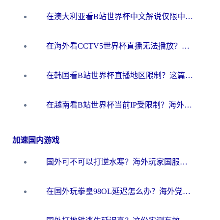
在澳大利亚看B站世界杯中文解说仅限中国大陆？这篇指南帮你打破限制看遍赛事
在海外看CCTV5世界杯直播无法播放？这篇指南让你和国内球迷同步呐喊
在韩国看B站世界杯直播地区限制？这篇指南让你告别“当前地区不可播放”
在越南看B站世界杯当前IP受限制？海外党体育观赛终极指南来了
加速国内游戏
国外可不可以打逆水寒？海外玩家国服畅玩终极指南（附漫威荒野乱斗加速方案）
在国外玩拳皇98OL延迟怎么办？海外党亲测有效的低延迟指南