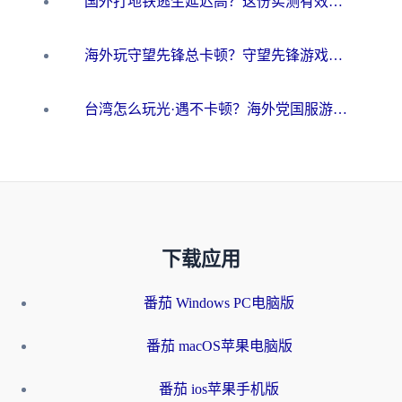
国外打地铁逃生延迟高？这份实测有效的低延迟指南帮你吃鸡
海外玩守望先锋总卡顿？守望先锋游戏加速器在哪里买&避坑指南（附欧洲非洲游戏实测）
台湾怎么玩光·遇不卡顿？海外党国服游戏加速终极攻略（附实测体验）
下载应用
番茄 Windows PC电脑版
番茄 macOS苹果电脑版
番茄 ios苹果手机版