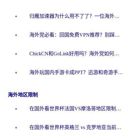
归雁加速器为什么用不了了？一位海外游子的真实困惑与技术解答
海外党必看：回国免费VPN推荐？别踩坑！教你选对加速器无缝刷国内资源
ChickCN和GoLink好用吗？海外党如何选对回国加速器
海外玩国内手游卡成PPT？迅游和奇游手游哪个好？一篇讲透回国加速器怎么选
海外地区限制
在国外看世界杯法国VS摩洛哥地区限制？这篇指南让你流畅看中文解说无压力
在国外看世界杯英格兰 vs 克罗地亚当前地区不可播放？这篇指南帮你搞定所有海外观赛难题