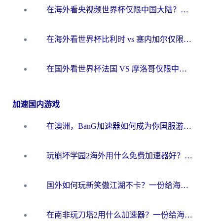
在海外看央视频世界杯仅限中国大陆？这篇指南帮你解锁中文解说+无卡顿直播
在海外看世界杯比利时 vs 塞内加尔仅限中国大陆？我找到了最流畅的中文解说之路
在国外看世界杯法国 VS 摩洛哥仅限中国大陆？海外党这样看中文解说赛事不卡顿
加速国内游戏
在澳洲，BanG加速器如何成为你国服游戏的“时光机”？
玩崩坏学园2海外用什么免费加速器好？2026海外党亲测国服游戏加速指南
国外如何玩新笑傲江湖不卡？一份给海外游子的终极网络指南
在南非玩刀塔2用什么加速器？一份给海外游子的终极生存指南