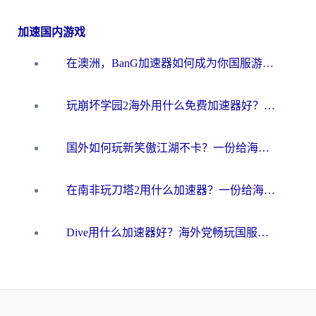
加速国内游戏
在澳洲，BanG加速器如何成为你国服游戏的“时光机”？
玩崩坏学园2海外用什么免费加速器好？2026海外党亲测国服游戏加速指南
国外如何玩新笑傲江湖不卡？一份给海外游子的终极网络指南
在南非玩刀塔2用什么加速器？一份给海外游子的终极生存指南
Dive用什么加速器好？海外党畅玩国服游戏的终极避坑指南