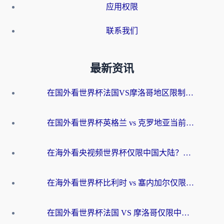
应用权限
联系我们
最新资讯
在国外看世界杯法国VS摩洛哥地区限制？这篇指南让你流畅看中文解说无压力
在国外看世界杯英格兰 vs 克罗地亚当前地区不可播放？这篇指南帮你搞定所有海外观赛难题
在海外看央视频世界杯仅限中国大陆？这篇指南帮你解锁中文解说+无卡顿直播
在海外看世界杯比利时 vs 塞内加尔仅限中国大陆？我找到了最流畅的中文解说之路
在国外看世界杯法国 VS 摩洛哥仅限中国大陆？海外党这样看中文解说赛事不卡顿