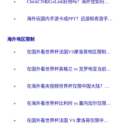
ChickCN和GoLink好用吗？海外党如何选对回国加速器
海外玩国内手游卡成PPT？迅游和奇游手游哪个好？一篇讲透回国加速器怎么选
海外地区限制
在国外看世界杯法国VS摩洛哥地区限制？这篇指南让你流畅看中文解说无压力
在国外看世界杯英格兰 vs 克罗地亚当前地区不可播放？这篇指南帮你搞定所有海外观赛难题
在海外看央视频世界杯仅限中国大陆？这篇指南帮你解锁中文解说+无卡顿直播
在海外看世界杯比利时 vs 塞内加尔仅限中国大陆？我找到了最流畅的中文解说之路
在国外看世界杯法国 VS 摩洛哥仅限中国大陆？海外党这样看中文解说赛事不卡顿