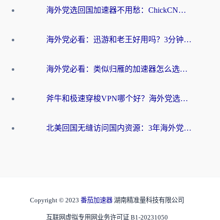
海外党选回国加速器不用愁：ChickCN和洞见哪个好？一篇搞定所有疑问
海外党必看：迅游和老王好用吗？3分钟选对加速国内网络的加速器
海外党必看：类似归雁的加速器怎么选？一篇搞定无缝访问国内资源
斧牛和极速穿梭VPN哪个好？海外党选回国加速器必看的真实对比与避坑指南
北美回国无缝访问国内资源：3年海外党亲测的加速器选择指南
Copyright © 2023
番茄加速器
湖南精准量科技有限公司
互联网虚拟专用网业务许可证 B1-20231050