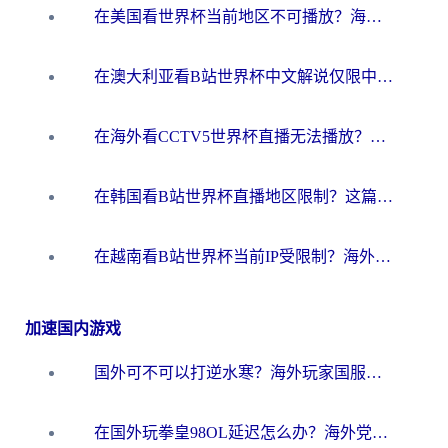
在美国看世界杯当前地区不可播放？海外党体育观赛终极指南来了！
在澳大利亚看B站世界杯中文解说仅限中国大陆？这篇指南帮你打破限制看遍赛事
在海外看CCTV5世界杯直播无法播放？这篇指南让你和国内球迷同步呐喊
在韩国看B站世界杯直播地区限制？这篇指南让你告别“当前地区不可播放”
在越南看B站世界杯当前IP受限制？海外党体育观赛终极指南来了
加速国内游戏
国外可不可以打逆水寒？海外玩家国服畅玩终极指南（附漫威荒野乱斗加速方案）
在国外玩拳皇98OL延迟怎么办？海外党亲测有效的低延迟指南