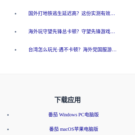
国外打地铁逃生延迟高？这份实测有效的低延迟指南帮你吃鸡
海外玩守望先锋总卡顿？守望先锋游戏加速器在哪里买&避坑指南（附欧洲非洲游戏实测）
台湾怎么玩光·遇不卡顿？海外党国服游戏加速终极攻略（附实测体验）
下载应用
番茄 Windows PC电脑版
番茄 macOS苹果电脑版