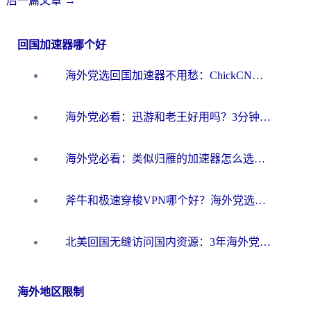
后一篇文章
→
回国加速器哪个好
海外党选回国加速器不用愁：ChickCN和洞见哪个好？一篇搞定所有疑问
海外党必看：迅游和老王好用吗？3分钟选对加速国内网络的加速器
海外党必看：类似归雁的加速器怎么选？一篇搞定无缝访问国内资源
斧牛和极速穿梭VPN哪个好？海外党选回国加速器必看的真实对比与避坑指南
北美回国无缝访问国内资源：3年海外党亲测的加速器选择指南
海外地区限制