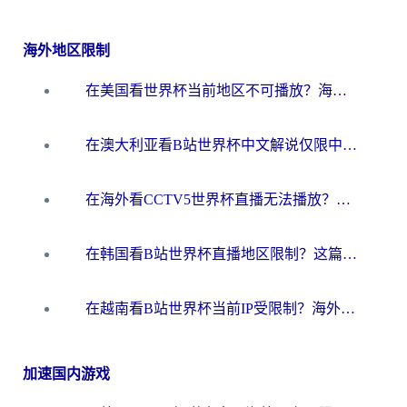
海外地区限制
在美国看世界杯当前地区不可播放？海外党体育观赛终极指南来了！
在澳大利亚看B站世界杯中文解说仅限中国大陆？这篇指南帮你打破限制看遍赛事
在海外看CCTV5世界杯直播无法播放？这篇指南让你和国内球迷同步呐喊
在韩国看B站世界杯直播地区限制？这篇指南让你告别“当前地区不可播放”
在越南看B站世界杯当前IP受限制？海外党体育观赛终极指南来了
加速国内游戏