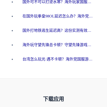
国外可不可以打逆水寒？海外玩家国服畅玩终极指南（附漫威荒野乱斗加速方案）
在国外玩拳皇98OL延迟怎么办？海外党亲测有效的低延迟指南
国外打地铁逃生延迟高？这份实测有效的低延迟指南帮你吃鸡
海外玩守望先锋总卡顿？守望先锋游戏加速器在哪里买&避坑指南（附欧洲非洲游戏实测）
台湾怎么玩光·遇不卡顿？海外党国服游戏加速终极攻略（附实测体验）
下载应用