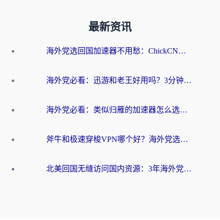
最新资讯
海外党选回国加速器不用愁：ChickCN和洞见哪个好？一篇搞定所有疑问
海外党必看：迅游和老王好用吗？3分钟选对加速国内网络的加速器
海外党必看：类似归雁的加速器怎么选？一篇搞定无缝访问国内资源
斧牛和极速穿梭VPN哪个好？海外党选回国加速器必看的真实对比与避坑指南
北美回国无缝访问国内资源：3年海外党亲测的加速器选择指南