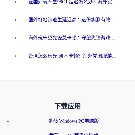
在国外玩拳皇98OL延迟怎么办？海外党亲测有效的低延迟指南
国外打地铁逃生延迟高？这份实测有效的低延迟指南帮你吃鸡
海外玩守望先锋总卡顿？守望先锋游戏加速器在哪里买&避坑指南（附欧洲非洲游戏实测）
台湾怎么玩光·遇不卡顿？海外党国服游戏加速终极攻略（附实测体验）
下载应用
番茄 Windows PC电脑版