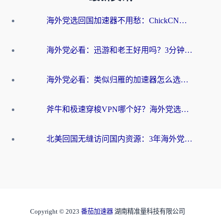
海外党选回国加速器不用愁：ChickCN和洞见哪个好？一篇搞定所有疑问
海外党必看：迅游和老王好用吗？3分钟选对加速国内网络的加速器
海外党必看：类似归雁的加速器怎么选？一篇搞定无缝访问国内资源
斧牛和极速穿梭VPN哪个好？海外党选回国加速器必看的真实对比与避坑指南
北美回国无缝访问国内资源：3年海外党亲测的加速器选择指南
Copyright © 2023
番茄加速器
湖南精准量科技有限公司