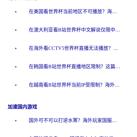
在美国看世界杯当前地区不可播放？海外党体育观赛终极指南来了！
在澳大利亚看B站世界杯中文解说仅限中国大陆？这篇指南帮你打破限制看遍赛事
在海外看CCTV5世界杯直播无法播放？这篇指南让你和国内球迷同步呐喊
在韩国看B站世界杯直播地区限制？这篇指南让你告别“当前地区不可播放”
在越南看B站世界杯当前IP受限制？海外党体育观赛终极指南来了
加速国内游戏
国外可不可以打逆水寒？海外玩家国服畅玩终极指南（附漫威荒野乱斗加速方案）