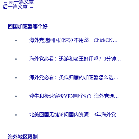
←
前一篇文章
后一篇文章
→
回国加速器哪个好
海外党选回国加速器不用愁：ChickCN和洞见哪个好？一篇搞定所有疑问
海外党必看：迅游和老王好用吗？3分钟选对加速国内网络的加速器
海外党必看：类似归雁的加速器怎么选？一篇搞定无缝访问国内资源
斧牛和极速穿梭VPN哪个好？海外党选回国加速器必看的真实对比与避坑指南
北美回国无缝访问国内资源：3年海外党亲测的加速器选择指南
海外地区限制