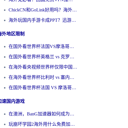
ChickCN和GoLink好用吗？海外党如何选对回国加速器
海外玩国内手游卡成PPT？迅游和奇游手游哪个好？一篇讲透回国加速器怎么选
海外地区限制
在国外看世界杯法国VS摩洛哥地区限制？这篇指南让你流畅看中文解说无压力
在国外看世界杯英格兰 vs 克罗地亚当前地区不可播放？这篇指南帮你搞定所有海外观赛难题
在海外看央视频世界杯仅限中国大陆？这篇指南帮你解锁中文解说+无卡顿直播
在海外看世界杯比利时 vs 塞内加尔仅限中国大陆？我找到了最流畅的中文解说之路
在国外看世界杯法国 VS 摩洛哥仅限中国大陆？海外党这样看中文解说赛事不卡顿
加速国内游戏
在澳洲，BanG加速器如何成为你国服游戏的“时光机”？
玩崩坏学园2海外用什么免费加速器好？2026海外党亲测国服游戏加速指南