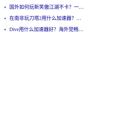
国外如何玩新笑傲江湖不卡？一份给海外游子的终极网络指南
在南非玩刀塔2用什么加速器？一份给海外游子的终极生存指南
Dive用什么加速器好？海外党畅玩国服游戏的终极避坑指南