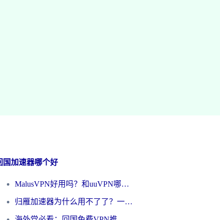
回国加速器哪个好
MalusVPN好用吗？和uuVPN哪个好？海外党无缝访问国内资源的真实对比与选择指南
归雁加速器为什么用不了了？一位海外游子的真实困惑与技术解答
海外党必看：回国免费VPN推荐？别踩坑！教你选对加速器无缝刷国内资源