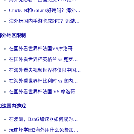
ChickCN和GoLink好用吗？海外党如何选对回国加速器
海外玩国内手游卡成PPT？迅游和奇游手游哪个好？一篇讲透回国加速器怎么选
海外地区限制
在国外看世界杯法国VS摩洛哥地区限制？这篇指南让你流畅看中文解说无压力
在国外看世界杯英格兰 vs 克罗地亚当前地区不可播放？这篇指南帮你搞定所有海外观赛难题
在海外看央视频世界杯仅限中国大陆？这篇指南帮你解锁中文解说+无卡顿直播
在海外看世界杯比利时 vs 塞内加尔仅限中国大陆？我找到了最流畅的中文解说之路
在国外看世界杯法国 VS 摩洛哥仅限中国大陆？海外党这样看中文解说赛事不卡顿
加速国内游戏
在澳洲，BanG加速器如何成为你国服游戏的“时光机”？
玩崩坏学园2海外用什么免费加速器好？2026海外党亲测国服游戏加速指南