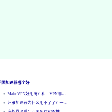
回国加速器哪个好
MalusVPN好用吗？和uuVPN哪个好？海外党无缝访问国内资源的真实对比与选择指南
归雁加速器为什么用不了了？一位海外游子的真实困惑与技术解答
海外党必看：回国免费VPN推荐？别踩坑！教你选对加速器无缝刷国内资源