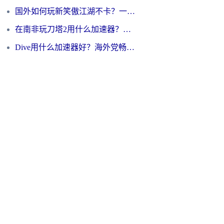
国外如何玩新笑傲江湖不卡？一份给海外游子的终极网络指南
在南非玩刀塔2用什么加速器？一份给海外游子的终极生存指南
Dive用什么加速器好？海外党畅玩国服游戏的终极避坑指南