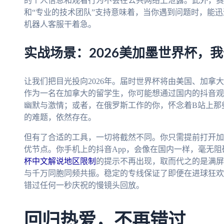
的个人信息和观看行为不会在公共网络上泄露。此外，赛
和“专业的技术团队”支持意味着，当你遇到问题时，能
机器人客服干着急。
实战场景：2026美加墨世界杯，
让我们把目光投向2026年。届时世界杯将由美国、加拿
作为一名在加拿大的留学生，你可能想通过国内的抖音观
幽默与激情；或者，在俄罗斯工作的你，怀念着B站上那
的难题，依然存在。
但有了合适的工具，一切将截然不同。你只需提前打开加
优节点。你手机上的抖音App，会像在国内一样，毫无
杯中文解说地区限制
的提示不再出现，取而代之的是满屏
与千万同胞同频共振。稳定的专线保证了即便在进球狂欢
错过任何一秒庆祝的慢镜头回放。
回归热爱，不再错过