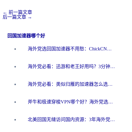
←
前一篇文章
后一篇文章
→
回国加速器哪个好
海外党选回国加速器不用愁：ChickCN和洞见哪个好？一篇搞定所有疑问
海外党必看：迅游和老王好用吗？3分钟选对加速国内网络的加速器
海外党必看：类似归雁的加速器怎么选？一篇搞定无缝访问国内资源
斧牛和极速穿梭VPN哪个好？海外党选回国加速器必看的真实对比与避坑指南
北美回国无缝访问国内资源：3年海外党亲测的加速器选择指南