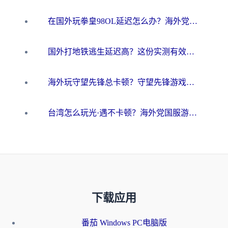
在国外玩拳皇98OL延迟怎么办？海外党亲测有效的低延迟指南
国外打地铁逃生延迟高？这份实测有效的低延迟指南帮你吃鸡
海外玩守望先锋总卡顿？守望先锋游戏加速器在哪里买&避坑指南（附欧洲非洲游戏实测）
台湾怎么玩光·遇不卡顿？海外党国服游戏加速终极攻略（附实测体验）
下载应用
番茄 Windows PC电脑版