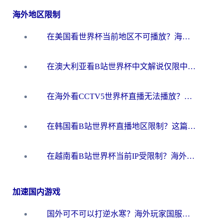
海外地区限制
在美国看世界杯当前地区不可播放？海外党体育观赛终极指南来了！
在澳大利亚看B站世界杯中文解说仅限中国大陆？这篇指南帮你打破限制看遍赛事
在海外看CCTV5世界杯直播无法播放？这篇指南让你和国内球迷同步呐喊
在韩国看B站世界杯直播地区限制？这篇指南让你告别“当前地区不可播放”
在越南看B站世界杯当前IP受限制？海外党体育观赛终极指南来了
加速国内游戏
国外可不可以打逆水寒？海外玩家国服畅玩终极指南（附漫威荒野乱斗加速方案）