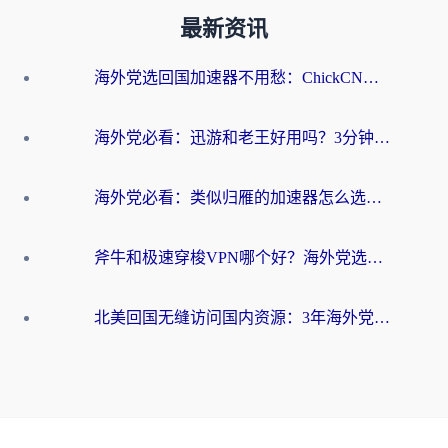
最新资讯
海外党选回国加速器不用愁：ChickCN和洞见哪个好？一篇搞定所有疑问
海外党必看：迅游和老王好用吗？3分钟选对加速国内网络的加速器
海外党必看：类似归雁的加速器怎么选？一篇搞定无缝访问国内资源
斧牛和极速穿梭VPN哪个好？海外党选回国加速器必看的真实对比与避坑指南
北美回国无缝访问国内资源：3年海外党亲测的加速器选择指南