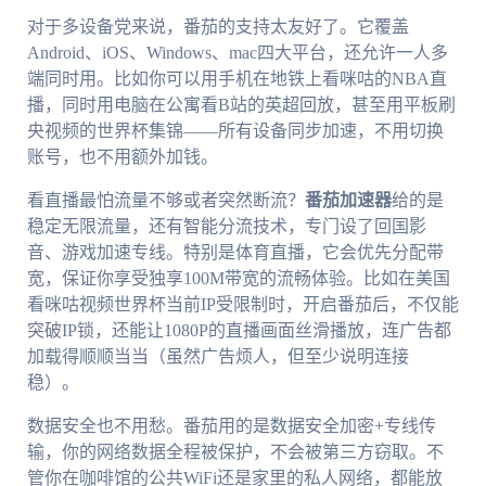
对于多设备党来说，番茄的支持太友好了。它覆盖
Android、iOS、Windows、mac四大平台，还允许一人多
端同时用。比如你可以用手机在地铁上看咪咕的NBA直
播，同时用电脑在公寓看B站的英超回放，甚至用平板刷
央视频的世界杯集锦——所有设备同步加速，不用切换
账号，也不用额外加钱。
看直播最怕流量不够或者突然断流？
番茄加速器
给的是
稳定无限流量，还有智能分流技术，专门设了回国影
音、游戏加速专线。特别是体育直播，它会优先分配带
宽，保证你享受独享100M带宽的流畅体验。比如在美国
看咪咕视频世界杯当前IP受限制时，开启番茄后，不仅能
突破IP锁，还能让1080P的直播画面丝滑播放，连广告都
加载得顺顺当当（虽然广告烦人，但至少说明连接
稳）。
数据安全也不用愁。番茄用的是数据安全加密+专线传
输，你的网络数据全程被保护，不会被第三方窃取。不
管你在咖啡馆的公共WiFi还是家里的私人网络，都能放