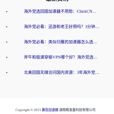
海外党选回国加速器不用愁：ChickCN和洞见哪个好？一篇搞定所有疑问
海外党必看：迅游和老王好用吗？3分钟选对加速国内网络的加速器
海外党必看：类似归雁的加速器怎么选？一篇搞定无缝访问国内资源
斧牛和极速穿梭VPN哪个好？海外党选回国加速器必看的真实对比与避坑指南
北美回国无缝访问国内资源：3年海外党亲测的加速器选择指南
Copyright © 2023
番茄加速器
湖南精准量科技有限公司