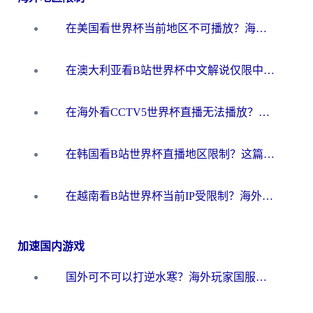
在美国看世界杯当前地区不可播放？海外党体育观赛终极指南来了！
在澳大利亚看B站世界杯中文解说仅限中国大陆？这篇指南帮你打破限制看遍赛事
在海外看CCTV5世界杯直播无法播放？这篇指南让你和国内球迷同步呐喊
在韩国看B站世界杯直播地区限制？这篇指南让你告别“当前地区不可播放”
在越南看B站世界杯当前IP受限制？海外党体育观赛终极指南来了
加速国内游戏
国外可不可以打逆水寒？海外玩家国服畅玩终极指南（附漫威荒野乱斗加速方案）