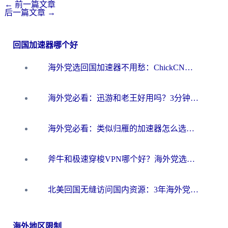
←
前一篇文章
后一篇文章
→
回国加速器哪个好
海外党选回国加速器不用愁：ChickCN和洞见哪个好？一篇搞定所有疑问
海外党必看：迅游和老王好用吗？3分钟选对加速国内网络的加速器
海外党必看：类似归雁的加速器怎么选？一篇搞定无缝访问国内资源
斧牛和极速穿梭VPN哪个好？海外党选回国加速器必看的真实对比与避坑指南
北美回国无缝访问国内资源：3年海外党亲测的加速器选择指南
海外地区限制