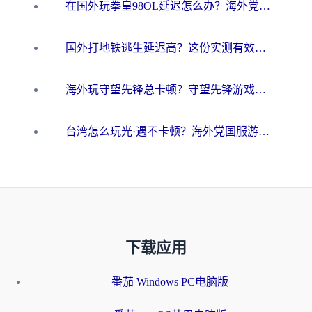
在国外玩拳皇98OL延迟怎么办？海外党亲测有效的低延迟指南
国外打地铁逃生延迟高？这份实测有效的低延迟指南帮你吃鸡
海外玩守望先锋总卡顿？守望先锋游戏加速器在哪里买&避坑指南（附欧洲非洲游戏实测）
台湾怎么玩光·遇不卡顿？海外党国服游戏加速终极攻略（附实测体验）
下载应用
番茄 Windows PC电脑版