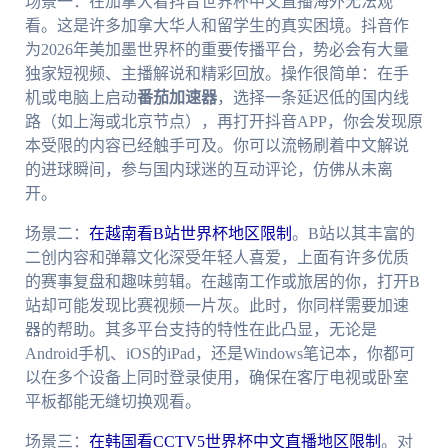
场景一：在加拿大看抖音世界杯中文直播海外无法观
看。这是许多加拿大华人和留学生的真实困境。抖音作
为2026年美加墨世界杯的重要传播平台，势必会有大量
独家短视频、主播解说和精彩回放。操作很简单：在手
机或电脑上启动
番茄加速器
，选择一条延迟低的国内线
路（如上海或北京节点），再打开抖音APP，你会发现原
本受限的内容已经触手可及。你可以流畅刷着中文解说
的进球瞬间，参与国内球迷的互动评论，仿佛从未离
开。
场景二：
在越南看B站世界杯地区限制
。B站以其丰富的
二创内容和弹幕文化深受年轻人喜爱，上面有许多优质
的赛事复盘和趣味剪辑。在越南工作或旅居的你，打开B
站却可能发现比赛视频一片灰。此时，你同样需要加速
器的帮助。其多平台支持的特性在此凸显，无论是
Android手机、iOS的iPad，还是Windows笔记本，你都可
以在多个设备上同时登录使用，确保在客厅电视或卧室
平板都能无缝切换观看。
场景三：
在韩国看CCTV5世界杯中文直播地区限制
。对