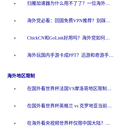
归雁加速器为什么用不了了？一位海外游子的真实困惑与技术解答
海外党必看：回国免费VPN推荐？别踩坑！教你选对加速器无缝刷国内资源
ChickCN和GoLink好用吗？海外党如何选对回国加速器
海外玩国内手游卡成PPT？迅游和奇游手游哪个好？一篇讲透回国加速器怎么选
海外地区限制
在国外看世界杯法国VS摩洛哥地区限制？这篇指南让你流畅看中文解说无压力
在国外看世界杯英格兰 vs 克罗地亚当前地区不可播放？这篇指南帮你搞定所有海外观赛难题
在海外看央视频世界杯仅限中国大陆？这篇指南帮你解锁中文解说+无卡顿直播