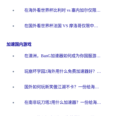
在海外看世界杯比利时 vs 塞内加尔仅限中国大陆？我找到了最流畅的中文解说之路
在国外看世界杯法国 VS 摩洛哥仅限中国大陆？海外党这样看中文解说赛事不卡顿
加速国内游戏
在澳洲，BanG加速器如何成为你国服游戏的“时光机”？
玩崩坏学园2海外用什么免费加速器好？2026海外党亲测国服游戏加速指南
国外如何玩新笑傲江湖不卡？一份给海外游子的终极网络指南
在南非玩刀塔2用什么加速器？一份给海外游子的终极生存指南