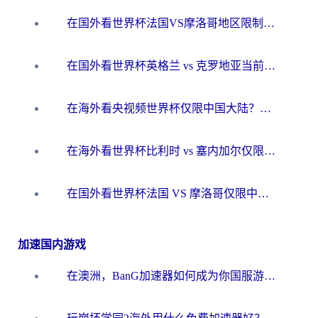
在国外看世界杯法国VS摩洛哥地区限制？这篇指南让你流畅看中文解说无压力
在国外看世界杯英格兰 vs 克罗地亚当前地区不可播放？这篇指南帮你搞定所有海外观赛难题
在海外看央视频世界杯仅限中国大陆？这篇指南帮你解锁中文解说+无卡顿直播
在海外看世界杯比利时 vs 塞内加尔仅限中国大陆？我找到了最流畅的中文解说之路
在国外看世界杯法国 VS 摩洛哥仅限中国大陆？海外党这样看中文解说赛事不卡顿
加速国内游戏
在澳洲，BanG加速器如何成为你国服游戏的“时光机”？