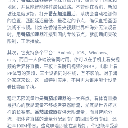
首先，
番茄加速器
拥有全球节点分布，覆盖多个国家和
地区，并且能智能推荐最优线路。不管你在香港、新加
坡还是俄罗斯，打开
番茄加速器
后，系统会自动检测你
的位置，匹配延迟最低、最稳定的节点，确保直播画面
流畅不卡顿。比如在香港看央视频世界杯海外无法观看
时，用
番茄加速器
连接到国内专线节点，就能瞬间突破
限制，正常播放。
其次，它支持多个平台：Android、iOS、Windows、
mac，而且一人多端设备同时用。你可以在手机上看央视
频的世界杯直播，平板上看腾讯视频的NBA，电脑上看
PP体育的英超，三个设备同时在线，互不影响。对于海
外家庭来说，这一点特别实用，不用再为谁用哪个设备
看比赛而争执。
稳定无限流量也是
番茄加速器
的一大亮点。看体育直播
最担心的就是流量不够或者突然断流，尤其是世界杯这
样的长赛事。
番茄加速器
提供无限流量，而且智能分
流，把体育直播的流量分配到专门的回国影音专线，还
独享100M带宽。这意味着即使在高峰期，你也能享受高