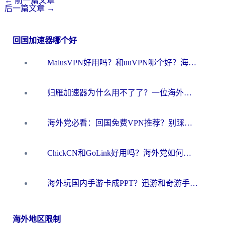
←
前一篇文章
后一篇文章
→
回国加速器哪个好
MalusVPN好用吗？和uuVPN哪个好？海外党无缝访问国内资源的真实对比与选择指南
归雁加速器为什么用不了了？一位海外游子的真实困惑与技术解答
海外党必看：回国免费VPN推荐？别踩坑！教你选对加速器无缝刷国内资源
ChickCN和GoLink好用吗？海外党如何选对回国加速器
海外玩国内手游卡成PPT？迅游和奇游手游哪个好？一篇讲透回国加速器怎么选
海外地区限制