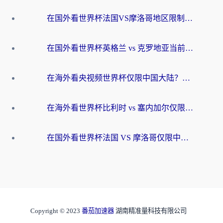
在国外看世界杯法国VS摩洛哥地区限制？这篇指南让你流畅看中文解说无压力
在国外看世界杯英格兰 vs 克罗地亚当前地区不可播放？这篇指南帮你搞定所有海外观赛难题
在海外看央视频世界杯仅限中国大陆？这篇指南帮你解锁中文解说+无卡顿直播
在海外看世界杯比利时 vs 塞内加尔仅限中国大陆？我找到了最流畅的中文解说之路
在国外看世界杯法国 VS 摩洛哥仅限中国大陆？海外党这样看中文解说赛事不卡顿
Copyright © 2023
番茄加速器
湖南精准量科技有限公司