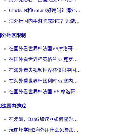
ChickCN和GoLink好用吗？海外党如何选对回国加速器
海外玩国内手游卡成PPT？迅游和奇游手游哪个好？一篇讲透回国加速器怎么选
海外地区限制
在国外看世界杯法国VS摩洛哥地区限制？这篇指南让你流畅看中文解说无压力
在国外看世界杯英格兰 vs 克罗地亚当前地区不可播放？这篇指南帮你搞定所有海外观赛难题
在海外看央视频世界杯仅限中国大陆？这篇指南帮你解锁中文解说+无卡顿直播
在海外看世界杯比利时 vs 塞内加尔仅限中国大陆？我找到了最流畅的中文解说之路
在国外看世界杯法国 VS 摩洛哥仅限中国大陆？海外党这样看中文解说赛事不卡顿
加速国内游戏
在澳洲，BanG加速器如何成为你国服游戏的“时光机”？
玩崩坏学园2海外用什么免费加速器好？2026海外党亲测国服游戏加速指南