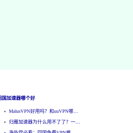
回国加速器哪个好
MalusVPN好用吗？和uuVPN哪个好？海外党无缝访问国内资源的真实对比与选择指南
归雁加速器为什么用不了了？一位海外游子的真实困惑与技术解答
海外党必看：回国免费VPN推荐？别踩坑！教你选对加速器无缝刷国内资源