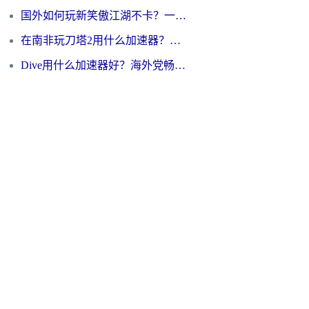
国外如何玩新笑傲江湖不卡？一份给海外游子的终极网络指南
在南非玩刀塔2用什么加速器？一份给海外游子的终极生存指南
Dive用什么加速器好？海外党畅玩国服游戏的终极避坑指南