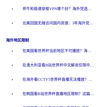
斧牛和极速穿梭VPN哪个好？海外党选回国加速器必看的真实对比与避坑指南
北美回国无缝访问国内资源：3年海外党亲测的加速器选择指南
海外地区限制
在美国看世界杯当前地区不可播放？海外党体育观赛终极指南来了！
在澳大利亚看B站世界杯中文解说仅限中国大陆？这篇指南帮你打破限制看遍赛事
在海外看CCTV5世界杯直播无法播放？这篇指南让你和国内球迷同步呐喊
在韩国看B站世界杯直播地区限制？这篇指南让你告别“当前地区不可播放”