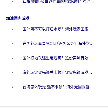
在越南看B站世界杯当前IP受限制？海外党体育观赛终极指南来了
加速国内游戏
国外可不可以打逆水寒？海外玩家国服畅玩终极指南（附漫威荒野乱斗加速方案）
在国外玩拳皇98OL延迟怎么办？海外党亲测有效的低延迟指南
国外打地铁逃生延迟高？这份实测有效的低延迟指南帮你吃鸡
海外玩守望先锋总卡顿？守望先锋游戏加速器在哪里买&避坑指南（附欧洲非洲游戏实测）
台湾怎么玩光·遇不卡顿？海外党国服游戏加速终极攻略（附实测体验）