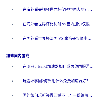
在海外看央视频世界杯仅限中国大陆？这篇指南帮你解锁中文解说+无卡顿直播
在海外看世界杯比利时 vs 塞内加尔仅限中国大陆？我找到了最流畅的中文解说之路
在国外看世界杯法国 VS 摩洛哥仅限中国大陆？海外党这样看中文解说赛事不卡顿
加速国内游戏
在澳洲，BanG加速器如何成为你国服游戏的“时光机”？
玩崩坏学园2海外用什么免费加速器好？2026海外党亲测国服游戏加速指南
国外如何玩新笑傲江湖不卡？一份给海外游子的终极网络指南