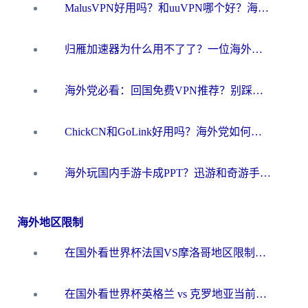
MalusVPN好用吗？和uuVPN哪个好？海外党无缝访问国内资源的真实对比与选择指南
归雁加速器为什么用不了了？一位海外游子的真实困惑与技术解答
海外党必看：回国免费VPN推荐？别踩坑！教你选对加速器无缝刷国内资源
ChickCN和GoLink好用吗？海外党如何选对回国加速器
海外玩国内手游卡成PPT？迅游和奇游手游哪个好？一篇讲透回国加速器怎么选
海外地区限制
在国外看世界杯法国VS摩洛哥地区限制？这篇指南让你流畅看中文解说无压力
在国外看世界杯英格兰 vs 克罗地亚当前地区不可播放？这篇指南帮你搞定所有海外观赛难题