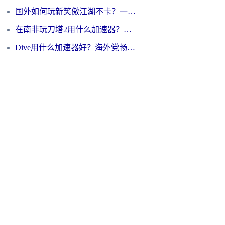
国外如何玩新笑傲江湖不卡？一份给海外游子的终极网络指南
在南非玩刀塔2用什么加速器？一份给海外游子的终极生存指南
Dive用什么加速器好？海外党畅玩国服游戏的终极避坑指南