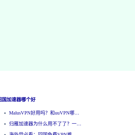
回国加速器哪个好
MalusVPN好用吗？和uuVPN哪个好？海外党无缝访问国内资源的真实对比与选择指南
归雁加速器为什么用不了了？一位海外游子的真实困惑与技术解答
海外党必看：回国免费VPN推荐？别踩坑！教你选对加速器无缝刷国内资源