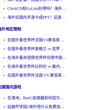
ChickCN和GoLink好用吗？海外党如何选对回国加速器
海外玩国内手游卡成PPT？迅游和奇游手游哪个好？一篇讲透回国加速器怎么选
海外地区限制
在国外看世界杯法国VS摩洛哥地区限制？这篇指南让你流畅看中文解说无压力
在国外看世界杯英格兰 vs 克罗地亚当前地区不可播放？这篇指南帮你搞定所有海外观赛难题
在海外看央视频世界杯仅限中国大陆？这篇指南帮你解锁中文解说+无卡顿直播
在海外看世界杯比利时 vs 塞内加尔仅限中国大陆？我找到了最流畅的中文解说之路
在国外看世界杯法国 VS 摩洛哥仅限中国大陆？海外党这样看中文解说赛事不卡顿
加速国内游戏
在澳洲，BanG加速器如何成为你国服游戏的“时光机”？
玩崩坏学园2海外用什么免费加速器好？2026海外党亲测国服游戏加速指南