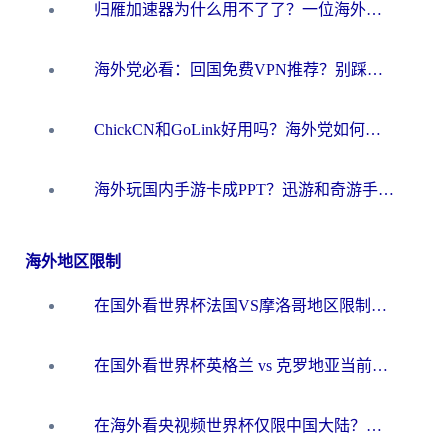
归雁加速器为什么用不了了？一位海外游子的真实困惑与技术解答
海外党必看：回国免费VPN推荐？别踩坑！教你选对加速器无缝刷国内资源
ChickCN和GoLink好用吗？海外党如何选对回国加速器
海外玩国内手游卡成PPT？迅游和奇游手游哪个好？一篇讲透回国加速器怎么选
海外地区限制
在国外看世界杯法国VS摩洛哥地区限制？这篇指南让你流畅看中文解说无压力
在国外看世界杯英格兰 vs 克罗地亚当前地区不可播放？这篇指南帮你搞定所有海外观赛难题
在海外看央视频世界杯仅限中国大陆？这篇指南帮你解锁中文解说+无卡顿直播