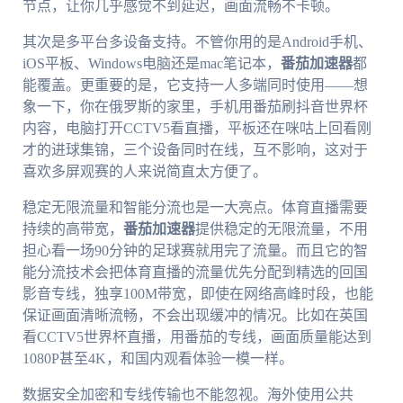
节点，让你几乎感觉不到延迟，画面流畅不卡顿。
其次是多平台多设备支持。不管你用的是Android手机、
iOS平板、Windows电脑还是mac笔记本，
番茄加速器
都
能覆盖。更重要的是，它支持一人多端同时使用——想
象一下，你在俄罗斯的家里，手机用番茄刷抖音世界杯
内容，电脑打开CCTV5看直播，平板还在咪咕上回看刚
才的进球集锦，三个设备同时在线，互不影响，这对于
喜欢多屏观赛的人来说简直太方便了。
稳定无限流量和智能分流也是一大亮点。体育直播需要
持续的高带宽，
番茄加速器
提供稳定的无限流量，不用
担心看一场90分钟的足球赛就用完了流量。而且它的智
能分流技术会把体育直播的流量优先分配到精选的回国
影音专线，独享100M带宽，即使在网络高峰时段，也能
保证画面清晰流畅，不会出现缓冲的情况。比如在英国
看CCTV5世界杯直播，用番茄的专线，画面质量能达到
1080P甚至4K，和国内观看体验一模一样。
数据安全加密和专线传输也不能忽视。海外使用公共