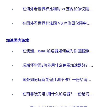
在海外看世界杯比利时 vs 塞内加尔仅限中国大陆？我找到了最流畅的中文解说之路
在国外看世界杯法国 VS 摩洛哥仅限中国大陆？海外党这样看中文解说赛事不卡顿
加速国内游戏
在澳洲，BanG加速器如何成为你国服游戏的“时光机”？
玩崩坏学园2海外用什么免费加速器好？2026海外党亲测国服游戏加速指南
国外如何玩新笑傲江湖不卡？一份给海外游子的终极网络指南
在南非玩刀塔2用什么加速器？一份给海外游子的终极生存指南