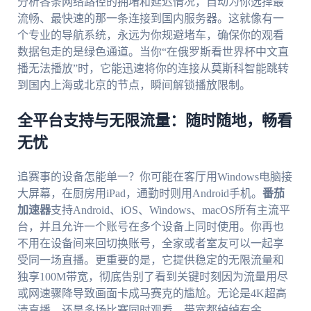
分析各条网络路径的拥堵和延迟情况，自动为你选择最
流畅、最快速的那一条连接到国内服务器。这就像有一
个专业的导航系统，永远为你规避堵车，确保你的观看
数据包走的是绿色通道。当你“在俄罗斯看世界杯中文直
播无法播放”时，它能迅速将你的连接从莫斯科智能跳转
到国内上海或北京的节点，瞬间解锁播放限制。
全平台支持与无限流量：随时随地，畅看
无忧
追赛事的设备怎能单一？你可能在客厅用Windows电脑接
大屏幕，在厨房用iPad，通勤时则用Android手机。
番茄
加速器
支持Android、iOS、Windows、macOS所有主流平
台，并且允许一个账号在多个设备上同时使用。你再也
不用在设备间来回切换账号，全家或者室友可以一起享
受同一场直播。更重要的是，它提供稳定的无限流量和
独享100M带宽，彻底告别了看到关键时刻因为流量用尽
或网速骤降导致画面卡成马赛克的尴尬。无论是4K超高
清直播，还是多场比赛同时观看，带宽都绰绰有余。