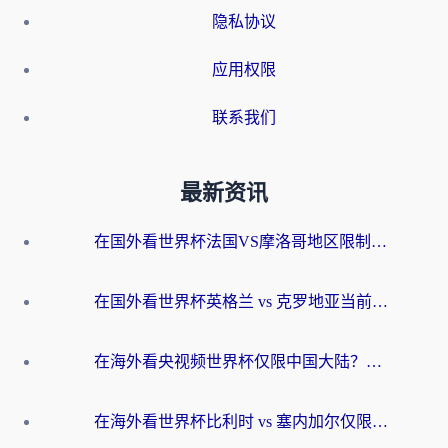
隐私协议
应用权限
联系我们
最新资讯
在国外看世界杯法国VS摩洛哥地区限制？这篇指南让你流畅看中文解说无压力
在国外看世界杯英格兰 vs 克罗地亚当前地区不可播放？这篇指南帮你搞定所有海外观赛难题
在海外看央视频世界杯仅限中国大陆？这篇指南帮你解锁中文解说+无卡顿直播
在海外看世界杯比利时 vs 塞内加尔仅限中国大陆？我找到了最流畅的中文解说之路