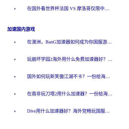
在国外看世界杯法国 VS 摩洛哥仅限中国大陆？海外党这样看中文解说赛事不卡顿
加速国内游戏
在澳洲，BanG加速器如何成为你国服游戏的“时光机”？
玩崩坏学园2海外用什么免费加速器好？2026海外党亲测国服游戏加速指南
国外如何玩新笑傲江湖不卡？一份给海外游子的终极网络指南
在南非玩刀塔2用什么加速器？一份给海外游子的终极生存指南
Dive用什么加速器好？海外党畅玩国服游戏的终极避坑指南