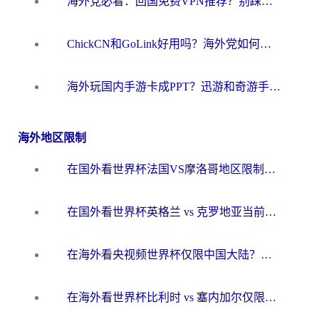
海外党必看：回国免费VPN推荐？别踩坑！教你选对加速器无缝刷国内资源
ChickCN和GoLink好用吗？海外党如何选对回国加速器
海外玩国内手游卡成PPT？迅游和奇游手游哪个好？一篇讲透回国加速器怎么选
海外地区限制
在国外看世界杯法国VS摩洛哥地区限制？这篇指南让你流畅看中文解说无压力
在国外看世界杯英格兰 vs 克罗地亚当前地区不可播放？这篇指南帮你搞定所有海外观赛难题
在海外看央视频世界杯仅限中国大陆？这篇指南帮你解锁中文解说+无卡顿直播
在海外看世界杯比利时 vs 塞内加尔仅限中国大陆？我找到了最流畅的中文解说之路