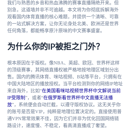
我们与熟悉的乡音和热血沸腾的赛事直播隔绝开来。但
别急，这道墙并非不可逾越。本文将为你彻底拆解海外
观看国内体育直播的核心难题，并提供一个清晰、可靠
的一站式解决方案，让你无论身处北美、欧洲还是世界
任何角落，都能畅享原汁原味的中文赛事盛宴。
为什么你的IP被拒之门外？
根本原因在于版权。像NBA、英超、欧冠、世界杯这样
的顶级赛事，其网络直播权被严格地按地理区域划分出
售。国内的腾讯体育、咪咕视频、B站等平台，只拥有在
中国大陆地区的播放授权。当平台检测到你的网络IP地址
来自海外，比如“
在美国看咪咕视频世界杯中文解说当前
IP受限制
”，或者“
在俄罗斯看世界杯中文直播无法播
放
”，系统便会自动拦截，以遵守版权协议。这无关乎你
的账号是否是VIP，纯粹是地理位置决定的。直接使用普
通VPN常常效果不佳，因为它们并非为优化回国网络链
路设计，速度慢、不稳定，看高清直播成了奢望。