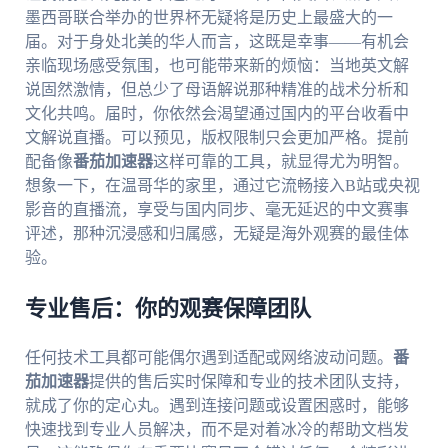
墨西哥联合举办的世界杯无疑将是历史上最盛大的一
届。对于身处北美的华人而言，这既是幸事——有机会
亲临现场感受氛围，也可能带来新的烦恼：当地英文解
说固然激情，但总少了母语解说那种精准的战术分析和
文化共鸣。届时，你依然会渴望通过国内的平台收看中
文解说直播。可以预见，版权限制只会更加严格。提前
配备像
番茄加速器
这样可靠的工具，就显得尤为明智。
想象一下，在温哥华的家里，通过它流畅接入B站或央视
影音的直播流，享受与国内同步、毫无延迟的中文赛事
评述，那种沉浸感和归属感，无疑是海外观赛的最佳体
验。
专业售后：你的观赛保障团队
任何技术工具都可能偶尔遇到适配或网络波动问题。
番
茄加速器
提供的售后实时保障和专业的技术团队支持，
就成了你的定心丸。遇到连接问题或设置困惑时，能够
快速找到专业人员解决，而不是对着冰冷的帮助文档发