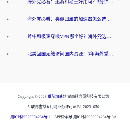
海外党必看：迅游和老王好用吗？3分钟选对加速国内网络的加速器
海外党必看：类似归雁的加速器怎么选？一篇搞定无缝访问国内资源
斧牛和极速穿梭VPN哪个好？海外党选回国加速器必看的真实对比与避坑指南
北美回国无缝访问国内资源：3年海外党亲测的加速器选择指南
Copyright © 2023
番茄加速器
湖南精准量科技有限公司
互联网虚拟专用网业务许可证 B1-20231050
湘ICP备2023004234号-1
APP备案号 湘ICP备2023004234号-3A