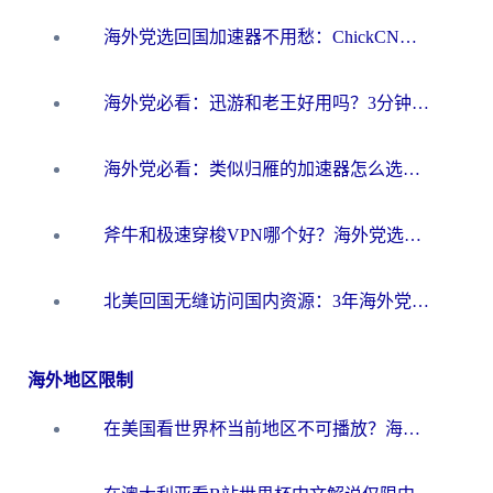
海外党选回国加速器不用愁：ChickCN和洞见哪个好？一篇搞定所有疑问
海外党必看：迅游和老王好用吗？3分钟选对加速国内网络的加速器
海外党必看：类似归雁的加速器怎么选？一篇搞定无缝访问国内资源
斧牛和极速穿梭VPN哪个好？海外党选回国加速器必看的真实对比与避坑指南
北美回国无缝访问国内资源：3年海外党亲测的加速器选择指南
海外地区限制
在美国看世界杯当前地区不可播放？海外党体育观赛终极指南来了！