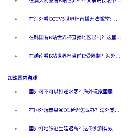
在澳大利亚看B站世界杯中文解说仅限中国大陆？这篇指南帮你打破限制看遍赛事
在海外看CCTV5世界杯直播无法播放？这篇指南让你和国内球迷同步呐喊
在韩国看B站世界杯直播地区限制？这篇指南让你告别“当前地区不可播放”
在越南看B站世界杯当前IP受限制？海外党体育观赛终极指南来了
加速国内游戏
国外可不可以打逆水寒？海外玩家国服畅玩终极指南（附漫威荒野乱斗加速方案）
在国外玩拳皇98OL延迟怎么办？海外党亲测有效的低延迟指南
国外打地铁逃生延迟高？这份实测有效的低延迟指南帮你吃鸡