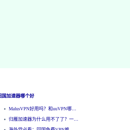
回国加速器哪个好
MalusVPN好用吗？和uuVPN哪个好？海外党无缝访问国内资源的真实对比与选择指南
归雁加速器为什么用不了了？一位海外游子的真实困惑与技术解答
海外党必看：回国免费VPN推荐？别踩坑！教你选对加速器无缝刷国内资源