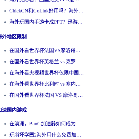
ChickCN和GoLink好用吗？海外党如何选对回国加速器
海外玩国内手游卡成PPT？迅游和奇游手游哪个好？一篇讲透回国加速器怎么选
海外地区限制
在国外看世界杯法国VS摩洛哥地区限制？这篇指南让你流畅看中文解说无压力
在国外看世界杯英格兰 vs 克罗地亚当前地区不可播放？这篇指南帮你搞定所有海外观赛难题
在海外看央视频世界杯仅限中国大陆？这篇指南帮你解锁中文解说+无卡顿直播
在海外看世界杯比利时 vs 塞内加尔仅限中国大陆？我找到了最流畅的中文解说之路
在国外看世界杯法国 VS 摩洛哥仅限中国大陆？海外党这样看中文解说赛事不卡顿
加速国内游戏
在澳洲，BanG加速器如何成为你国服游戏的“时光机”？
玩崩坏学园2海外用什么免费加速器好？2026海外党亲测国服游戏加速指南