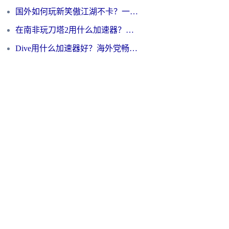
国外如何玩新笑傲江湖不卡？一份给海外游子的终极网络指南
在南非玩刀塔2用什么加速器？一份给海外游子的终极生存指南
Dive用什么加速器好？海外党畅玩国服游戏的终极避坑指南