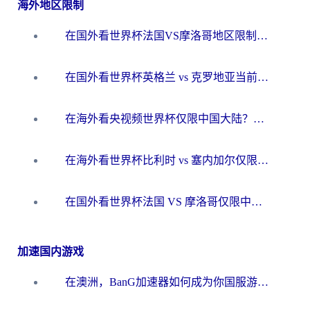
海外地区限制
在国外看世界杯法国VS摩洛哥地区限制？这篇指南让你流畅看中文解说无压力
在国外看世界杯英格兰 vs 克罗地亚当前地区不可播放？这篇指南帮你搞定所有海外观赛难题
在海外看央视频世界杯仅限中国大陆？这篇指南帮你解锁中文解说+无卡顿直播
在海外看世界杯比利时 vs 塞内加尔仅限中国大陆？我找到了最流畅的中文解说之路
在国外看世界杯法国 VS 摩洛哥仅限中国大陆？海外党这样看中文解说赛事不卡顿
加速国内游戏
在澳洲，BanG加速器如何成为你国服游戏的“时光机”？