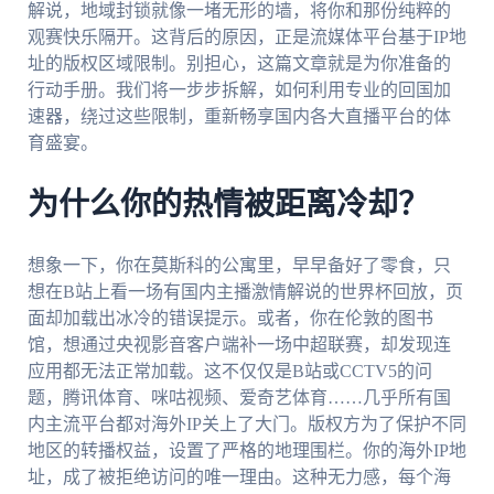
解说，地域封锁就像一堵无形的墙，将你和那份纯粹的
观赛快乐隔开。这背后的原因，正是流媒体平台基于IP地
址的版权区域限制。别担心，这篇文章就是为你准备的
行动手册。我们将一步步拆解，如何利用专业的回国加
速器，绕过这些限制，重新畅享国内各大直播平台的体
育盛宴。
为什么你的热情被距离冷却？
想象一下，你在莫斯科的公寓里，早早备好了零食，只
想在B站上看一场有国内主播激情解说的世界杯回放，页
面却加载出冰冷的错误提示。或者，你在伦敦的图书
馆，想通过央视影音客户端补一场中超联赛，却发现连
应用都无法正常加载。这不仅仅是B站或CCTV5的问
题，腾讯体育、咪咕视频、爱奇艺体育……几乎所有国
内主流平台都对海外IP关上了大门。版权方为了保护不同
地区的转播权益，设置了严格的地理围栏。你的海外IP地
址，成了被拒绝访问的唯一理由。这种无力感，每个海