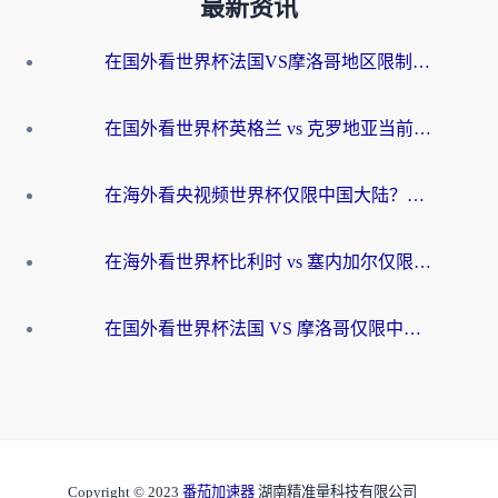
最新资讯
在国外看世界杯法国VS摩洛哥地区限制？这篇指南让你流畅看中文解说无压力
在国外看世界杯英格兰 vs 克罗地亚当前地区不可播放？这篇指南帮你搞定所有海外观赛难题
在海外看央视频世界杯仅限中国大陆？这篇指南帮你解锁中文解说+无卡顿直播
在海外看世界杯比利时 vs 塞内加尔仅限中国大陆？我找到了最流畅的中文解说之路
在国外看世界杯法国 VS 摩洛哥仅限中国大陆？海外党这样看中文解说赛事不卡顿
Copyright © 2023
番茄加速器
湖南精准量科技有限公司