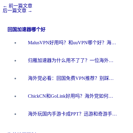
←
前一篇文章
后一篇文章
→
回国加速器哪个好
MalusVPN好用吗？和uuVPN哪个好？海外党无缝访问国内资源的真实对比与选择指南
归雁加速器为什么用不了了？一位海外游子的真实困惑与技术解答
海外党必看：回国免费VPN推荐？别踩坑！教你选对加速器无缝刷国内资源
ChickCN和GoLink好用吗？海外党如何选对回国加速器
海外玩国内手游卡成PPT？迅游和奇游手游哪个好？一篇讲透回国加速器怎么选