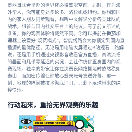
墨西哥联合举办的世界杯必将盛况空前。届时，作为海
外华人，你可能身处多伦多、洛杉矶或纽约。你想和国
内的家人朋友同步观看，想听中文解说分析各支球队的
战术，想参与国内社交平台上的热议。有了前文所述的
准备，你的观赛体验将截然不同。你可以提前在
番茄加
速器
上设置好“观赛模式”，智能线路会为你锁定到国内直
播源的最优路径。无论是用电脑大屏通过B站观看二路解
说，还是用手机通过央视影音收看官方直播，高清流畅
的画面和几乎零延迟的实况，会让你仿佛置身国内的观
赛现场。独享的带宽让你在决赛夜网络拥堵时依然稳如
泰山，而加密传输让你放心登录账号发送弹幕。那一
刻，地理的隔阂被技术彻底消弭，只剩下足球带来的纯
粹快乐。
行动起来，重拾无界观赛的乐趣