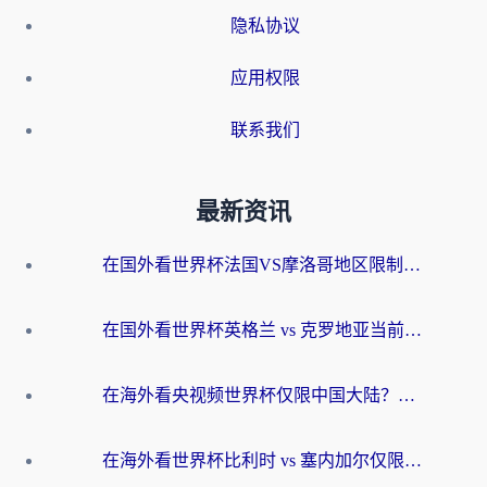
隐私协议
应用权限
联系我们
最新资讯
在国外看世界杯法国VS摩洛哥地区限制？这篇指南让你流畅看中文解说无压力
在国外看世界杯英格兰 vs 克罗地亚当前地区不可播放？这篇指南帮你搞定所有海外观赛难题
在海外看央视频世界杯仅限中国大陆？这篇指南帮你解锁中文解说+无卡顿直播
在海外看世界杯比利时 vs 塞内加尔仅限中国大陆？我找到了最流畅的中文解说之路