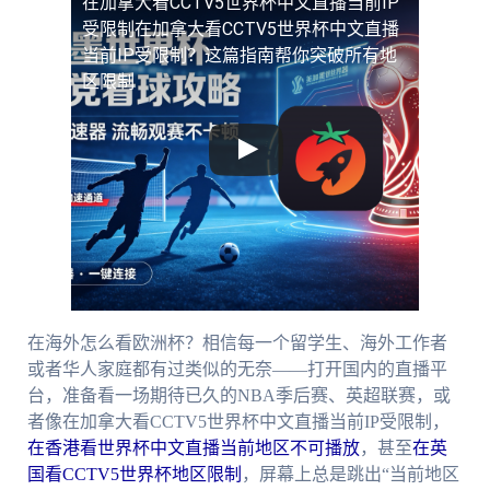
在加拿大看CCTV5世界杯中文直播当前IP
受限制
在加拿大看CCTV5世界杯中文直播
当前IP受限制？这篇指南帮你突破所有地
区限制
在海外怎么看欧洲杯？相信每一个留学生、海外工作者
或者华人家庭都有过类似的无奈——打开国内的直播平
台，准备看一场期待已久的NBA季后赛、英超联赛，或
者像在加拿大看CCTV5世界杯中文直播当前IP受限制，
在香港看世界杯中文直播当前地区不可播放
，甚至
在英
国看CCTV5世界杯地区限制
，屏幕上总是跳出“当前地区