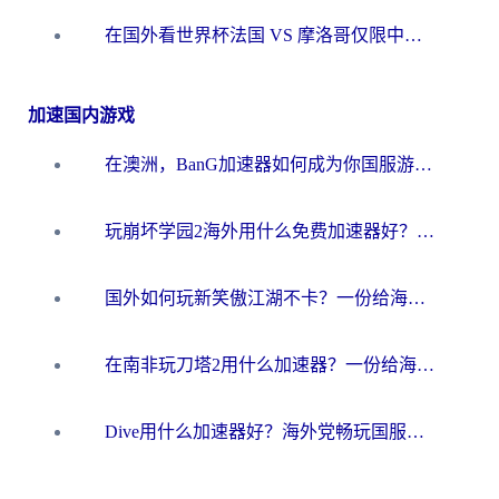
在国外看世界杯法国 VS 摩洛哥仅限中国大陆？海外党这样看中文解说赛事不卡顿
加速国内游戏
在澳洲，BanG加速器如何成为你国服游戏的“时光机”？
玩崩坏学园2海外用什么免费加速器好？2026海外党亲测国服游戏加速指南
国外如何玩新笑傲江湖不卡？一份给海外游子的终极网络指南
在南非玩刀塔2用什么加速器？一份给海外游子的终极生存指南
Dive用什么加速器好？海外党畅玩国服游戏的终极避坑指南