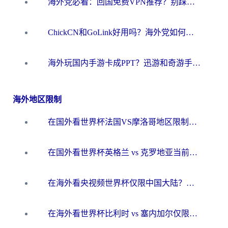
海外党必看：回国免费VPN推荐？别踩坑！教你选对加速器无缝刷国内资源
ChickCN和GoLink好用吗？海外党如何选对回国加速器
海外玩国内手游卡成PPT？迅游和奇游手游哪个好？一篇讲透回国加速器怎么选
海外地区限制
在国外看世界杯法国VS摩洛哥地区限制？这篇指南让你流畅看中文解说无压力
在国外看世界杯英格兰 vs 克罗地亚当前地区不可播放？这篇指南帮你搞定所有海外观赛难题
在海外看央视频世界杯仅限中国大陆？这篇指南帮你解锁中文解说+无卡顿直播
在海外看世界杯比利时 vs 塞内加尔仅限中国大陆？我找到了最流畅的中文解说之路