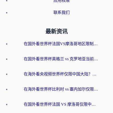
应用权限
联系我们
最新资讯
在国外看世界杯法国VS摩洛哥地区限制？这篇指南让你流畅看中文解说无压力
在国外看世界杯英格兰 vs 克罗地亚当前地区不可播放？这篇指南帮你搞定所有海外观赛难题
在海外看央视频世界杯仅限中国大陆？这篇指南帮你解锁中文解说+无卡顿直播
在海外看世界杯比利时 vs 塞内加尔仅限中国大陆？我找到了最流畅的中文解说之路
在国外看世界杯法国 VS 摩洛哥仅限中国大陆？海外党这样看中文解说赛事不卡顿