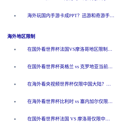
海外玩国内手游卡成PPT？迅游和奇游手游哪个好？一篇讲透回国加速器怎么选
海外地区限制
在国外看世界杯法国VS摩洛哥地区限制？这篇指南让你流畅看中文解说无压力
在国外看世界杯英格兰 vs 克罗地亚当前地区不可播放？这篇指南帮你搞定所有海外观赛难题
在海外看央视频世界杯仅限中国大陆？这篇指南帮你解锁中文解说+无卡顿直播
在海外看世界杯比利时 vs 塞内加尔仅限中国大陆？我找到了最流畅的中文解说之路
在国外看世界杯法国 VS 摩洛哥仅限中国大陆？海外党这样看中文解说赛事不卡顿