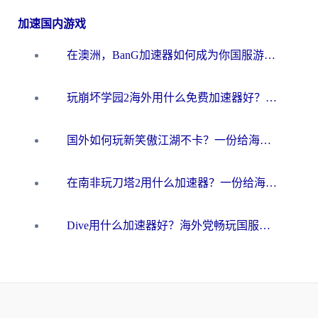
加速国内游戏
在澳洲，BanG加速器如何成为你国服游戏的“时光机”？
玩崩坏学园2海外用什么免费加速器好？2026海外党亲测国服游戏加速指南
国外如何玩新笑傲江湖不卡？一份给海外游子的终极网络指南
在南非玩刀塔2用什么加速器？一份给海外游子的终极生存指南
Dive用什么加速器好？海外党畅玩国服游戏的终极避坑指南